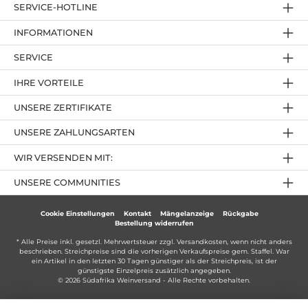
SERVICE-HOTLINE
INFORMATIONEN
SERVICE
IHRE VORTEILE
UNSERE ZERTIFIKATE
UNSERE ZAHLUNGSARTEN
WIR VERSENDEN MIT:
UNSERE COMMUNITIES
Cookie Einstellungen
Kontakt
Mängelanzeige
Rückgabe
Bestellung widerrufen
* Alle Preise inkl. gesetzl. Mehrwertsteuer zzgl.
Versandkosten
, wenn nicht anders
beschrieben. Streichpreise sind die vorherigen Verkaufspreise gem. Staffel. War
ein Artikel in den letzten 30 Tagen günstiger als der Streichpreis, ist der
günstigste Einzelpreis zusätzlich angegeben.
© 2026 Südafrika Weinversand - Alle Rechte vorbehalten.