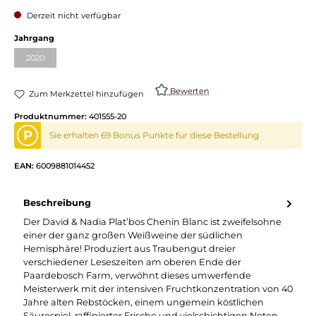
Derzeit nicht verfügbar
Jahrgang
2020
Bewerten
Zum Merkzettel hinzufügen
Produktnummer:
401555-20
P
Sie erhalten 69 Bonus Punkte für diese Bestellung
EAN:
6009881014452
Beschreibung
Der David & Nadia Plat’bos Chenin Blanc ist zweifelsohne
einer der ganz großen Weißweine der südlichen
Hemisphäre! Produziert aus Traubengut dreier
verschiedener Leseszeiten am oberen Ende der
Paardebosch Farm, verwöhnt dieses umwerfende
Meisterwerk mit der intensiven Fruchtkonzentration von 40
Jahre alten Rebstöcken, einem ungemein köstlichen
Säurespiel, raffinierter Frische und vielschichtigen Noten