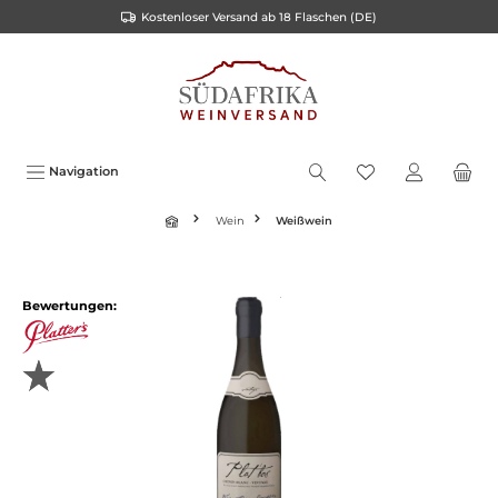
Kostenloser Versand ab 18 Flaschen (DE)
inhalt springen
Navigation
Wein
Weißwein
Bewertungen: