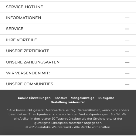
SERVICE-HOTLINE
INFORMATIONEN
SERVICE
IHRE VORTEILE
UNSERE ZERTIFIKATE
UNSERE ZAHLUNGSARTEN
WIR VERSENDEN MIT:
UNSERE COMMUNITIES
Cookie Einstellungen
Kontakt
Mängelanzeige
Rückgabe
Bestellung widerrufen
* Alle Preise inkl. gesetzl. Mehrwertsteuer zzgl.
Versandkosten
, wenn nicht anders
beschrieben. Streichpreise sind die vorherigen Verkaufspreise gem. Staffel. War
ein Artikel in den letzten 30 Tagen günstiger als der Streichpreis, ist der
günstigste Einzelpreis zusätzlich angegeben.
© 2026 Südafrika Weinversand - Alle Rechte vorbehalten.