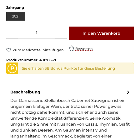
auswählen
Jahrgang
2021
Produkt Anzahl: Gib den gewünschten Wert ein oder benutze die Schaltflächen um die 
In den Warenkorb
Bewerten
Zum Merkzettel hinzufügen
Produktnummer:
401766-21
P
Sie erhalten 38 Bonus Punkte für diese Bestellung
Beschreibung
Der Damascene Stellenbosch Cabernet Sauvignon ist ein
ungemein kräftiger Wein, der trotz seiner Power gewiss
nicht protzig daherkommt, und sich eher durch seine
umwerfende Komplexität differenziert. Seine Aromatik
umgarnt die Sinne mit Nuancen von Cassis, Thymian, Grafit
und dunklen Beeren. Am Gaumen intensiv und
langanhaltend im Geschmack, begleitet von einer