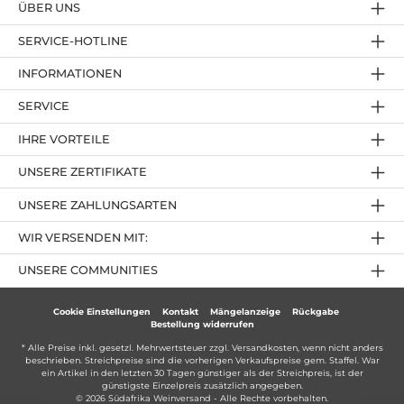
ÜBER UNS
SERVICE-HOTLINE
INFORMATIONEN
SERVICE
IHRE VORTEILE
UNSERE ZERTIFIKATE
UNSERE ZAHLUNGSARTEN
WIR VERSENDEN MIT:
UNSERE COMMUNITIES
Cookie Einstellungen
Kontakt
Mängelanzeige
Rückgabe
Bestellung widerrufen
* Alle Preise inkl. gesetzl. Mehrwertsteuer zzgl.
Versandkosten
, wenn nicht anders
beschrieben. Streichpreise sind die vorherigen Verkaufspreise gem. Staffel. War
ein Artikel in den letzten 30 Tagen günstiger als der Streichpreis, ist der
günstigste Einzelpreis zusätzlich angegeben.
© 2026 Südafrika Weinversand - Alle Rechte vorbehalten.