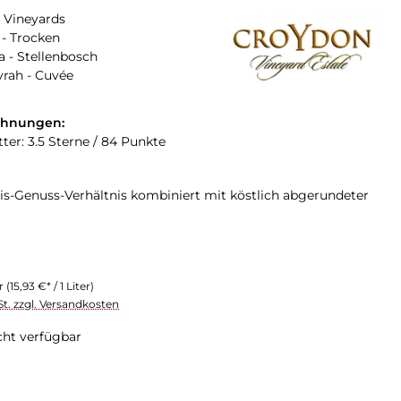
 Vineyards
- Trocken
a - Stellenbosch
yrah - Cuvée
chnungen:
ter: 3.5 Sterne / 84 Punkte
reis-Genuss-Verhältnis kombiniert mit köstlich abgerundeter
er
(15,93 €* / 1 Liter)
St. zzgl. Versandkosten
cht verfügbar
swählen