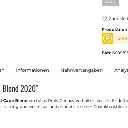
2020
(Diese Opti
Zum Merk
Produktnu
P
Sie 
EAN:
600981
en
Informationen
Nährwertangaben
Analy
e Blend 2020"
ed Cape Blend
ein tolles Preis-Genuss-Verhältnis besitzt. Er duft
 samtig und weich aus und erinnert in seiner Charakteristik an 