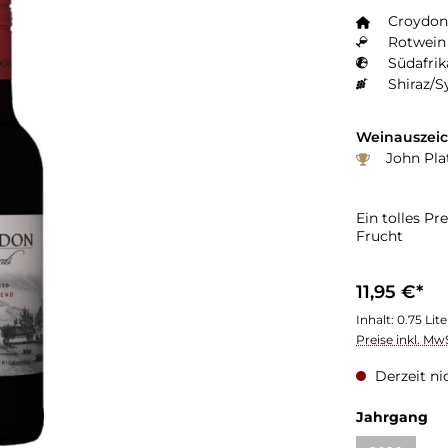
Croydon
Rotwein 
Südafrik
Shiraz/S
Weinauszei
John Plat
Ein tolles P
Frucht
11,95 €*
Inhalt:
0.75 Lit
Preise inkl. Mw
Derzeit ni
au
Jahrgang