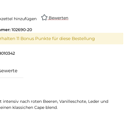
on ist zurzeit nicht verfügbar.)
Bewerten
zettel hinzufügen
mmer:
102690-20
erhalten 11 Bonus Punkte für diese Bestellung
8010342
sewerte
et intensiv nach roten Beeren, Vanilleschote, Leder und
einen klassichen Cape blend.