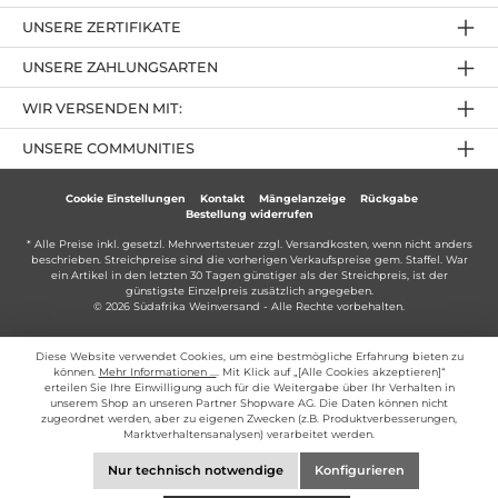
UNSERE ZERTIFIKATE
UNSERE ZAHLUNGSARTEN
WIR VERSENDEN MIT:
UNSERE COMMUNITIES
Cookie Einstellungen
Kontakt
Mängelanzeige
Rückgabe
Bestellung widerrufen
* Alle Preise inkl. gesetzl. Mehrwertsteuer zzgl.
Versandkosten
, wenn nicht anders
beschrieben. Streichpreise sind die vorherigen Verkaufspreise gem. Staffel. War
ein Artikel in den letzten 30 Tagen günstiger als der Streichpreis, ist der
günstigste Einzelpreis zusätzlich angegeben.
© 2026 Südafrika Weinversand - Alle Rechte vorbehalten.
Diese Website verwendet Cookies, um eine bestmögliche Erfahrung bieten zu
können.
Mehr Informationen ...
. Mit Klick auf „[Alle Cookies akzeptieren]“
erteilen Sie Ihre Einwilligung auch für die Weitergabe über Ihr Verhalten in
unserem Shop an unseren Partner Shopware AG. Die Daten können nicht
zugeordnet werden, aber zu eigenen Zwecken (z.B. Produktverbesserungen,
Marktverhaltensanalysen) verarbeitet werden.
Nur technisch notwendige
Konfigurieren