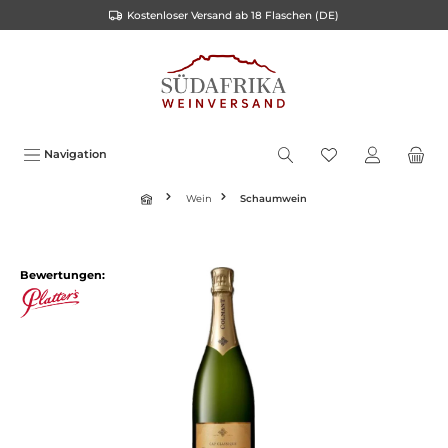
Kostenloser Versand ab 18 Flaschen (DE)
inhalt springen
Navigation
Wein
Schaumwein
Bewertungen: