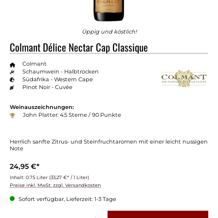
Üppig und köstlich!
Colmant Délice Nectar Cap Classique
Colmant
Schaumwein - Halbtrocken
Südafrika - Western Cape
Pinot Noir - Cuvée
Weinauszeichnungen:
John Platter: 4.5 Sterne / 90 Punkte
Herrlich sanfte Zitrus- und Steinfruchtaromen mit einer leicht nussigen
Note
24,95 €*
Inhalt:
0.75 Liter
(33,27 €* / 1 Liter)
Preise inkl. MwSt. zzgl. Versandkosten
Sofort verfügbar, Lieferzeit: 1-3 Tage
Produkt Anzahl: Gib den gewünschten Wert ein oder benutze die Schaltflächen um die 