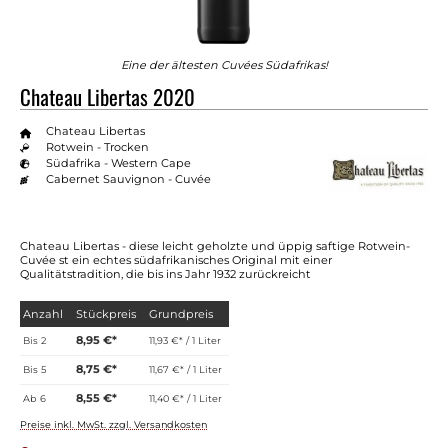
Eine der ältesten Cuvées Südafrikas!
Chateau Libertas 2020
Chateau Libertas
Rotwein - Trocken
Südafrika - Western Cape
Cabernet Sauvignon - Cuvée
Chateau Libertas - diese leicht geholzte und üppig saftige Rotwein-
Cuvée st ein echtes südafrikanisches Original mit einer
Qualitätstradition, die bis ins Jahr 1932 zurückreicht
Anzahl
Stückpreis
Grundpreis
8,95 €*
Bis
2
11,93 €* / 1 Liter
8,75 €*
Bis
5
11,67 €* / 1 Liter
8,55 €*
Ab
6
11,40 €* / 1 Liter
Preise inkl. MwSt. zzgl. Versandkosten