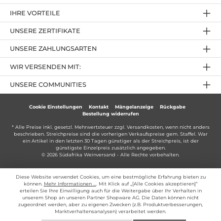
IHRE VORTEILE
UNSERE ZERTIFIKATE
UNSERE ZAHLUNGSARTEN
WIR VERSENDEN MIT:
UNSERE COMMUNITIES
Cookie Einstellungen
Kontakt
Mängelanzeige
Rückgabe
Bestellung widerrufen
* Alle Preise inkl. gesetzl. Mehrwertsteuer zzgl.
Versandkosten
, wenn nicht anders
beschrieben. Streichpreise sind die vorherigen Verkaufspreise gem. Staffel. War
ein Artikel in den letzten 30 Tagen günstiger als der Streichpreis, ist der
günstigste Einzelpreis zusätzlich angegeben.
© 2026 Südafrika Weinversand - Alle Rechte vorbehalten.
Diese Website verwendet Cookies, um eine bestmögliche Erfahrung bieten zu
können.
Mehr Informationen ...
. Mit Klick auf „[Alle Cookies akzeptieren]“
erteilen Sie Ihre Einwilligung auch für die Weitergabe über Ihr Verhalten in
unserem Shop an unseren Partner Shopware AG. Die Daten können nicht
zugeordnet werden, aber zu eigenen Zwecken (z.B. Produktverbesserungen,
Marktverhaltensanalysen) verarbeitet werden.