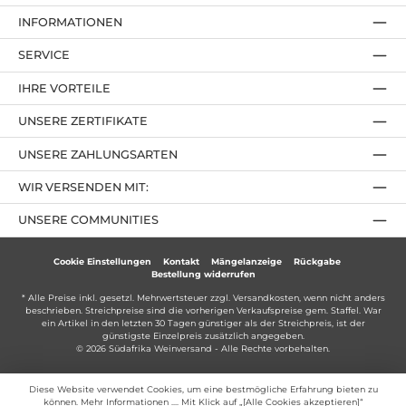
INFORMATIONEN
SERVICE
IHRE VORTEILE
UNSERE ZERTIFIKATE
UNSERE ZAHLUNGSARTEN
WIR VERSENDEN MIT:
UNSERE COMMUNITIES
Cookie Einstellungen
Kontakt
Mängelanzeige
Rückgabe
Bestellung widerrufen
* Alle Preise inkl. gesetzl. Mehrwertsteuer zzgl.
Versandkosten
, wenn nicht anders
beschrieben. Streichpreise sind die vorherigen Verkaufspreise gem. Staffel. War
ein Artikel in den letzten 30 Tagen günstiger als der Streichpreis, ist der
günstigste Einzelpreis zusätzlich angegeben.
© 2026 Südafrika Weinversand - Alle Rechte vorbehalten.
Diese Website verwendet Cookies, um eine bestmögliche Erfahrung bieten zu
können.
Mehr Informationen ...
. Mit Klick auf „[Alle Cookies akzeptieren]“