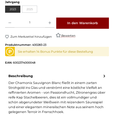
auswählen
Jahrgang
2023
2025
(Diese Option ist zurzeit nicht verfügbar.)
Produkt Anzahl: Gib den gewünschten Wert ein oder benutze die Schaltflächen um die 
In den Warenkorb
Bewerten
Zum Merkzettel hinzufügen
Produktnummer:
400283-23
P
Sie erhalten 14 Bonus Punkte für diese Bestellung
EAN:
6002374000048
Beschreibung
Der Chamonix Sauvignon Blanc fließt in einem zarten
Strohgold ins Glas und verströmt eine köstliche Vielfalt an
raffinierten Aromen - von Passionsfrucht, Zitronengras über
reife Kap Stachelbeeren, dies ist ein vollmundiger und
schön abgerundeter Weißwein mit reizendem Säurespiel
und einer eleganten mineralischen Note aus seinem hoch
gelegenen Terroir in Franschhoek.