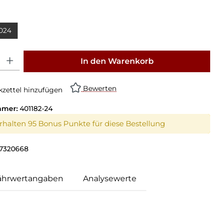
swählen
024
on ist zurzeit nicht verfügbar.)
: Gib den gewünschten Wert ein oder benutze die Schaltflächen um die Anz
In den Warenkorb
Bewerten
zettel hinzufügen
mmer:
401182-24
erhalten 95 Bonus Punkte für diese Bestellung
7320668
ährwertangaben
Analysewerte