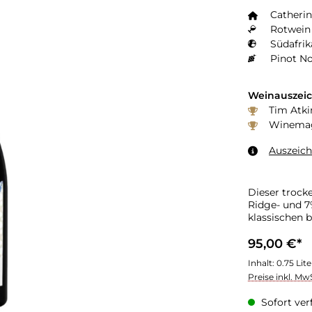
Catherin
Rotwein 
Südafrik
Pinot No
Weinauszei
Tim Atki
Winemaga
Auszeic
Dieser trock
Ridge- und 7
klassischen 
95,00 €*
Inhalt:
0.75 Lit
Preise inkl. Mw
Sofort verf