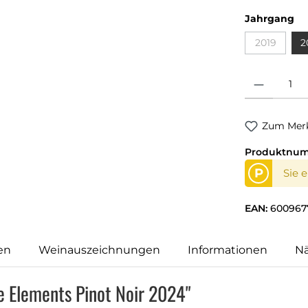
au
Jahrgang
2019
2
(Diese Opti
Produkt Anzahl
Zum Merk
Produktnu
P
Sie 
EAN:
600967
en
Weinauszeichnungen
Informationen
N
te Elements Pinot Noir 2024"