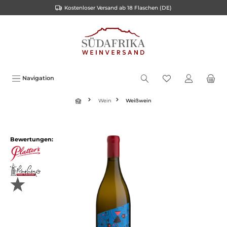
Kostenloser Versand ab 18 Flaschen (DE)
inhalt springen
Navigation
Wein
Weißwein
Bewertungen: