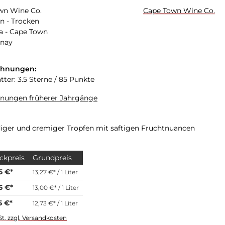
wn Wine Co.
Cape Town Wine Co.
n - Trocken
a - Cape Town
nay
chnungen:
tter: 3.5 Sterne / 85 Punkte
hnungen früherer Jahrgänge
iger und cremiger Tropfen mit saftigen Fruchtnuancen
ckpreis
Grundpreis
5 €*
13,27 €* / 1 Liter
5 €*
13,00 €* / 1 Liter
5 €*
12,73 €* / 1 Liter
St. zzgl. Versandkosten