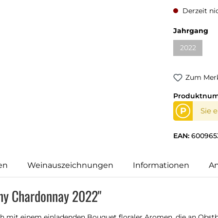
Derzeit ni
Jahrgang
2022
Zum Merk
Produktnu
P
Sie 
EAN:
600965
en
Weinauszeichnungen
Informationen
An
ny Chardonnay 2022"
ch mit einem einladenden Bouquet floraler Aromen, die an Obstb