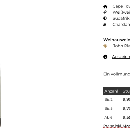
Cape To
Weißwei
Südafrik
Chardon
Weinauszei
John Pla
Auszeic
Ein vollmund
Anzahl
Stü
9,9
Bis
2
9,7
Bis
5
9,5
Ab
6
Preise inkl. Mw