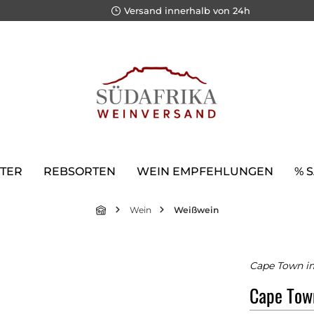
Versand innerhalb von 24h
TER
REBSORTEN
WEIN EMPFEHLUNGEN
% 
Wein
Weißwein
Cape Town im
Cape Tow