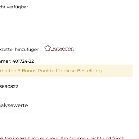
cht verfügbar
Bewerten
zettel hinzufügen
mmer:
401724-22
erhalten 9 Bonus Punkte für diese Bestellung
3690822
alysewerte
lüten im Frühling erinnern. Am Gaumen leicht und frisch,