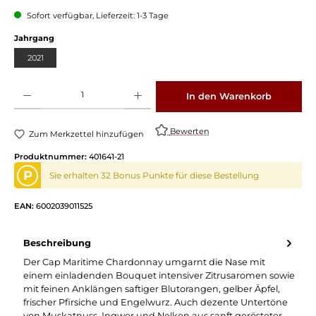
Sofort verfügbar, Lieferzeit: 1-3 Tage
Jahrgang
2021
Produkt Anzahl: Gib den gewünschten Wert ein oder benutze die Schaltflächen um die 
In den Warenkorb
Bewerten
Zum Merkzettel hinzufügen
Produktnummer:
401641-21
P
Sie erhalten 32 Bonus Punkte für diese Bestellung
EAN:
6002039011525
Beschreibung
Der Cap Maritime Chardonnay umgarnt die Nase mit
einem einladenden Bouquet intensiver Zitrusaromen sowie
mit feinen Anklängen saftiger Blutorangen, gelber Äpfel,
frischer Pfirsiche und Engelwurz. Auch dezente Untertöne
von Muskatnuss, Ingwer und Nelken aus sanft gerösteter