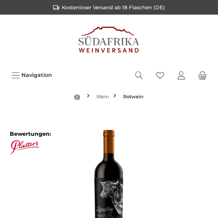
Kostenloser Versand ab 18 Flaschen (DE)
inhalt springen
Navigation
Wein
Rotwein
Bewertungen: