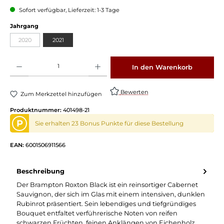
Sofort verfügbar, Lieferzeit: 1-3 Tage
Jahrgang
2020
2021
Produkt Anzahl: Gib den gewünschten Wert ein oder benutze die Schaltflächen um die 
In den Warenkorb
Bewerten
Zum Merkzettel hinzufügen
Produktnummer:
401498-21
P
Sie erhalten 23 Bonus Punkte für diese Bestellung
EAN:
6001506911566
Beschreibung
Der Brampton Roxton Black ist ein reinsortiger Cabernet
Sauvignon, der sich im Glas mit einem intensiven, dunklen
Rubinrot präsentiert. Sein lebendiges und tiefgründiges
Bouquet entfaltet verführerische Noten von reifen
schwarzen Früchten, feinen Anklängen von Eichenholz