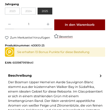
auswählen
Jahrgang
2023
2024
2025
(Diese Option ist zurzeit nicht verfügbar.)
(Diese Option ist zurzeit nicht verfügbar.)
Produkt Anzahl: Gib den gewünschten Wert ein oder benutze die Schaltflächen um die 
In den Warenkorb
Bewerten
Zum Merkzettel hinzufügen
Produktnummer:
400610-25
P
Sie erhalten 13 Bonus Punkte für diese Bestellung
EAN:
6009879918441
Beschreibung
Der Bosman Upper Hemel en Aarde Sauvignon Blanc
stammt aus der küstennahen Walker Bay in Südafrika,
einem idealen Gebiet für diese Rebsorte. Im Glas präsentiert
er sich in einem strahlenden Grün mit einem
limettengrünen Rand. Der Wein verströmt appetitliche
Aromen von weißer Feige und Zitronenblüte, die von feinen