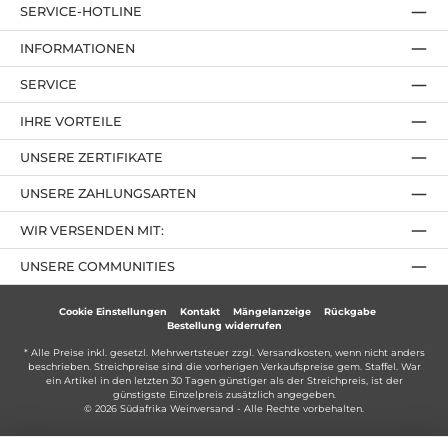
SERVICE-HOTLINE
INFORMATIONEN
SERVICE
IHRE VORTEILE
UNSERE ZERTIFIKATE
UNSERE ZAHLUNGSARTEN
WIR VERSENDEN MIT:
UNSERE COMMUNITIES
Cookie Einstellungen
Kontakt
Mängelanzeige
Rückgabe
Bestellung widerrufen
* Alle Preise inkl. gesetzl. Mehrwertsteuer zzgl.
Versandkosten
, wenn nicht anders
beschrieben. Streichpreise sind die vorherigen Verkaufspreise gem. Staffel. War
ein Artikel in den letzten 30 Tagen günstiger als der Streichpreis, ist der
günstigste Einzelpreis zusätzlich angegeben.
© 2026 Südafrika Weinversand - Alle Rechte vorbehalten.