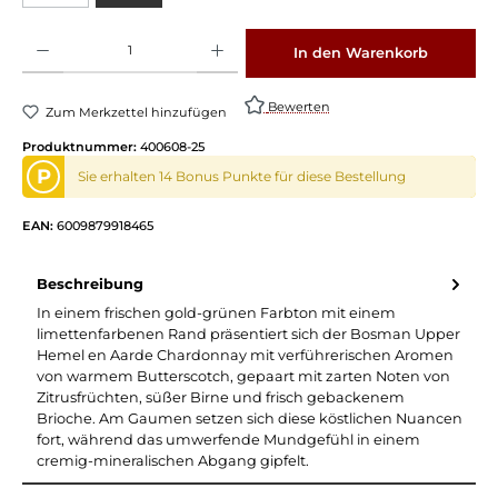
Produkt Anzahl: Gib den gewünschten Wert ein oder benutze die Schaltflächen um die 
In den Warenkorb
Bewerten
Zum Merkzettel hinzufügen
Produktnummer:
400608-25
P
Sie erhalten 14 Bonus Punkte für diese Bestellung
EAN:
6009879918465
Beschreibung
In einem frischen gold-grünen Farbton mit einem
limettenfarbenen Rand präsentiert sich der Bosman Upper
Hemel en Aarde Chardonnay mit verführerischen Aromen
von warmem Butterscotch, gepaart mit zarten Noten von
Zitrusfrüchten, süßer Birne und frisch gebackenem
Brioche. Am Gaumen setzen sich diese köstlichen Nuancen
fort, während das umwerfende Mundgefühl in einem
cremig-mineralischen Abgang gipfelt.