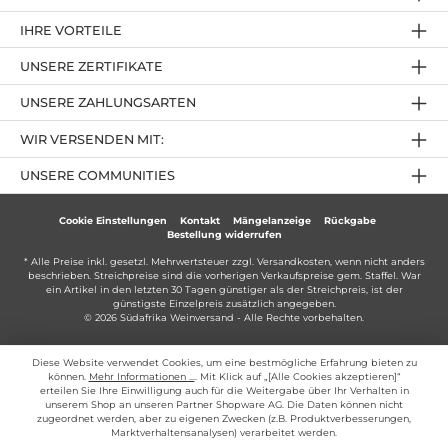
IHRE VORTEILE
UNSERE ZERTIFIKATE
UNSERE ZAHLUNGSARTEN
WIR VERSENDEN MIT:
UNSERE COMMUNITIES
Cookie Einstellungen
Kontakt
Mängelanzeige
Rückgabe
Bestellung widerrufen
* Alle Preise inkl. gesetzl. Mehrwertsteuer zzgl.
Versandkosten
, wenn nicht anders
beschrieben. Streichpreise sind die vorherigen Verkaufspreise gem. Staffel. War
ein Artikel in den letzten 30 Tagen günstiger als der Streichpreis, ist der
günstigste Einzelpreis zusätzlich angegeben.
© 2026 Südafrika Weinversand - Alle Rechte vorbehalten.
Diese Website verwendet Cookies, um eine bestmögliche Erfahrung bieten zu
können.
Mehr Informationen ...
. Mit Klick auf „[Alle Cookies akzeptieren]“
erteilen Sie Ihre Einwilligung auch für die Weitergabe über Ihr Verhalten in
unserem Shop an unseren Partner Shopware AG. Die Daten können nicht
zugeordnet werden, aber zu eigenen Zwecken (z.B. Produktverbesserungen,
Marktverhaltensanalysen) verarbeitet werden.