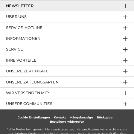
NEWSLETTER
ÜBER UNS
SERVICE-HOTLINE
INFORMATIONEN
SERVICE
IHRE VORTEILE
UNSERE ZERTIFIKATE
UNSERE ZAHLUNGSARTEN
WIR VERSENDEN MIT:
UNSERE COMMUNITIES
Cookie Einstellungen
Kontakt
Mängelanzeige
Rückgabe
Bestellung widerrufen
* Alle Preise inkl. gesetzl. Mehrwertsteuer zzgl.
Versandkosten
, wenn nicht anders
beschrieben. Streichpreise sind die vorherigen Verkaufspreise gem. Staffel. War