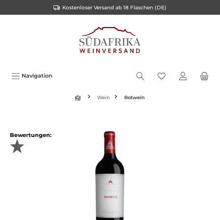
Kostenloser Versand ab 18 Flaschen (DE)
inhalt springen
Navigation
Wein
Rotwein
Bewertungen: