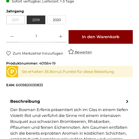
Sofort verfügbar, Lieferzeit: 1-3 Tage
Jahrgang
2017
2019
2020
Produkt Anzahl: Gib den gewünschten Wert ein oder benutze die Schaltflächen um die 
In den Warenkorb
Bewerten
Zum Merkzettel hinzufügen
Produktnummer:
401564-19
P
Sie erhalten 36 Bonus Punkte für diese Bestellung
EAN:
6009820030833
Beschreibung
Der Bosman Erfenis präsentiert sich im Glas in einem tiefen
Violett-Rot und verführt die Sinne mit einem intensiven
Bouquet aus schwarzen Brombeeren, Rhabarber,
Pflaumen und feinen Eichennoten. Am Gaumen entfalten
sich die bereits erprobten Aromen in köstlichen Schichten,