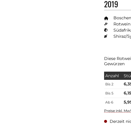
2019
Boschen
Rotwein 
Südafrik
Shiraz/S
Diese Rotwei
Gewürzen
Anzahl
Stü
6,3
Bis
2
6,1
Bis
5
5,9
Ab
6
Preise inkl. Mw
Derzeit ni