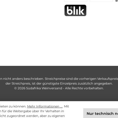
n nicht anders beschrieben. Streichpreise sind die vorherigen Verkaufspreise
der Streichpreis, ist der günstigste Einzelpreis zusätzlich angegeben.
© 2026 Südafrika Weinversand - Alle Rechte vorbehalten.
bieten zu können.
Mehr Informationen ...
. Mit
ch für die Weitergabe über Ihr Verhalten in
Nur technisch 
cht zugeordnet werden, aber zu eigenen