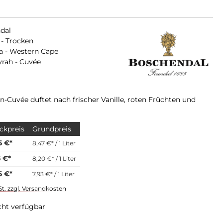
dal
- Trocken
a - Western Cape
yrah - Cuvée
n-Cuvée duftet nach frischer Vanille, roten Früchten und
ckpreis
Grundpreis
5 €*
8,47 €* / 1 Liter
5 €*
8,20 €* / 1 Liter
5 €*
7,93 €* / 1 Liter
St. zzgl. Versandkosten
cht verfügbar