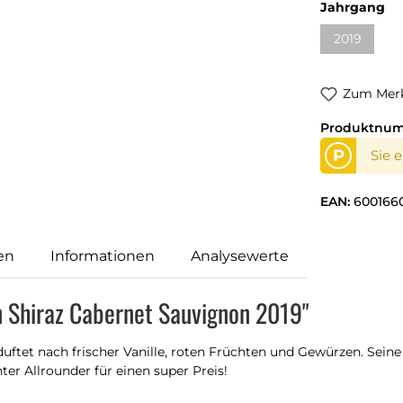
Jahrgang
2019
Zum Merk
Produktnu
P
Sie 
EAN:
600166
en
Informationen
Analysewerte
n Shiraz Cabernet Sauvignon 2019"
uftet nach frischer Vanille, roten Früchten und Gewürzen. Sei
r Allrounder für einen super Preis!