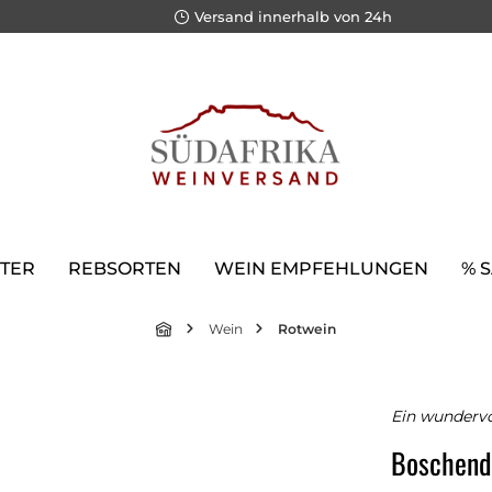
Versand innerhalb von 24h
TER
REBSORTEN
WEIN EMPFEHLUNGEN
% 
Wein
Rotwein
Ein wundervo
Boschenda