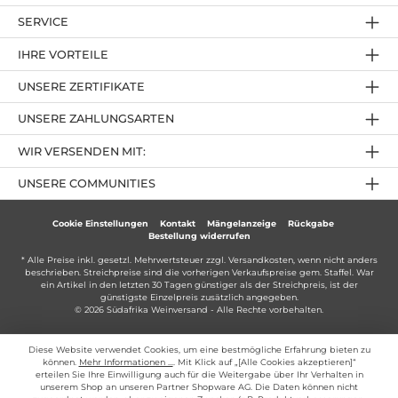
SERVICE
IHRE VORTEILE
UNSERE ZERTIFIKATE
UNSERE ZAHLUNGSARTEN
WIR VERSENDEN MIT:
UNSERE COMMUNITIES
Cookie Einstellungen
Kontakt
Mängelanzeige
Rückgabe
Bestellung widerrufen
* Alle Preise inkl. gesetzl. Mehrwertsteuer zzgl.
Versandkosten
, wenn nicht anders
beschrieben. Streichpreise sind die vorherigen Verkaufspreise gem. Staffel. War
ein Artikel in den letzten 30 Tagen günstiger als der Streichpreis, ist der
günstigste Einzelpreis zusätzlich angegeben.
© 2026 Südafrika Weinversand - Alle Rechte vorbehalten.
Diese Website verwendet Cookies, um eine bestmögliche Erfahrung bieten zu
können.
Mehr Informationen ...
. Mit Klick auf „[Alle Cookies akzeptieren]“
erteilen Sie Ihre Einwilligung auch für die Weitergabe über Ihr Verhalten in
unserem Shop an unseren Partner Shopware AG. Die Daten können nicht