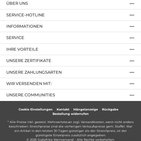
ÜBER UNS
SERVICE-HOTLINE
INFORMATIONEN
SERVICE
IHRE VORTEILE
UNSERE ZERTIFIKATE
UNSERE ZAHLUNGSARTEN
WIR VERSENDEN MIT:
UNSERE COMMUNITIES
Cookie Einstellungen
Kontakt
Mängelanzeige
Rückgabe
Bestellung widerrufen
* Alle Preise inkl. gesetzl. Mehrwertsteuer zzgl.
Versandkosten
, wenn nicht anders
beschrieben. Streichpreise sind die vorherigen Verkaufspreise gem. Staffel. War
ein Artikel in den letzten 30 Tagen günstiger als der Streichpreis, ist der
günstigste Einzelpreis zusätzlich angegeben.
© 2026 Südafrika Weinversand - Alle Rechte vorbehalten.