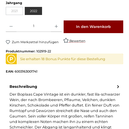
auswählen
Jahrgang
2021
2022
(Diese Option ist zurzeit nicht verfügbar.)
Produkt Anzahl: Gib den gewünschten Wert ein oder benutze die Schaltflächen um die 
In den Warenkorb
Bewerten
Zum Merkzettel hinzufügen
Produktnummer:
102919-22
P
Sie erhalten 18 Bonus Punkte für diese Bestellung
EAN:
6003163001741
Beschreibung
Der Boplaas Cape Vintage ist ein dunkler, fast lila-schwarzer
Wein, der nach Brombeeren, Pflaume, Veilchen, dunklen
Kirschen, Schokolade und Pfeffer duftet. Ein feiner Duft von
Rumtopf und Gewürzen streichelt die Nase und auch den
Gaumen. Sein voller Körper mit großen, reifen Tanninen
und komplexen Noten machen ihn zu einem echten
Schmeichler. Der Abgang ist langanhaltend und klingt