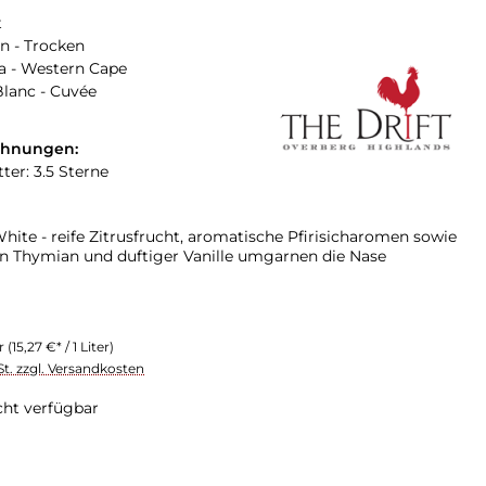
t
n - Trocken
a - Western Cape
lanc - Cuvée
chnungen:
ter: 3.5 Sterne
White - reife Zitrusfrucht, aromatische Pfirisicharomen sowie
n Thymian und duftiger Vanille umgarnen die Nase
er
(15,27 €* / 1 Liter)
St. zzgl. Versandkosten
cht verfügbar
swählen