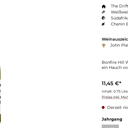
The Drif
Weißwei
Südafrik
Chenin B
Weinauszei
John Plat
Bonfire Hill 
ein Hauch vo
11,45 €*
Inhalt:
0.75 Lit
Preise inkl. Mw
Derzeit ni
au
Jahrgang