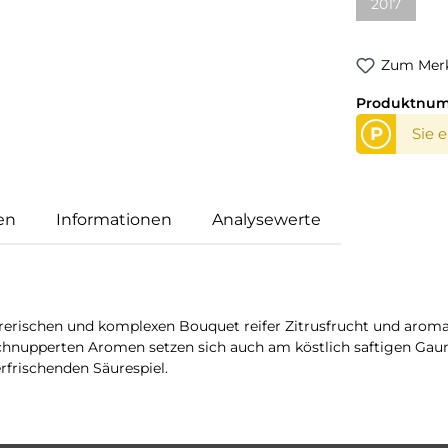
2017
(Diese Opti
Zum Merk
Produktnu
P
Sie 
en
Informationen
Analysewerte
erischen und komplexen Bouquet reifer Zitrusfrucht und aromat
erschnupperten Aromen setzen sich auch am köstlich saftigen G
frischenden Säurespiel.