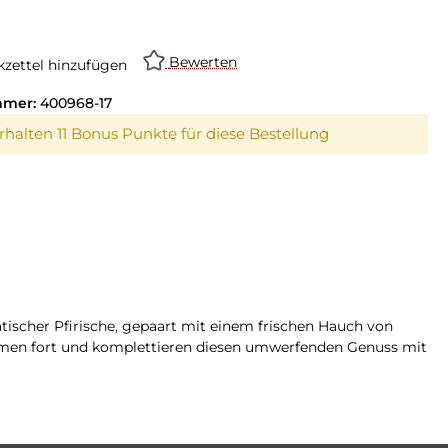
on ist zurzeit nicht verfügbar.)
Bewerten
zettel hinzufügen
mmer:
400968-17
erhalten 11 Bonus Punkte für diese Bestellung
ischer Pfirische, gepaart mit einem frischen Hauch von
aumen fort und komplettieren diesen umwerfenden Genuss mit