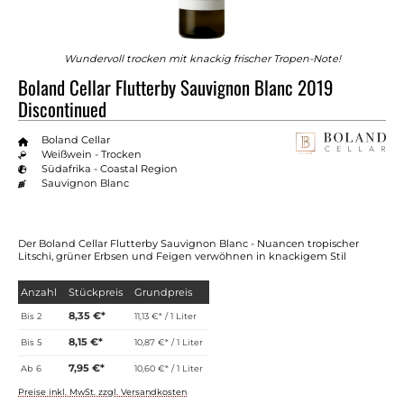
Wundervoll trocken mit knackig frischer Tropen-Note!
Boland Cellar Flutterby Sauvignon Blanc 2019
Discontinued
Boland Cellar
Weißwein - Trocken
Südafrika - Coastal Region
Sauvignon Blanc
Der Boland Cellar Flutterby Sauvignon Blanc - Nuancen tropischer
Litschi, grüner Erbsen und Feigen verwöhnen in knackigem Stil
Anzahl
Stückpreis
Grundpreis
8,35 €*
Bis
2
11,13 €* / 1 Liter
8,15 €*
Bis
5
10,87 €* / 1 Liter
7,95 €*
Ab
6
10,60 €* / 1 Liter
Preise inkl. MwSt. zzgl. Versandkosten