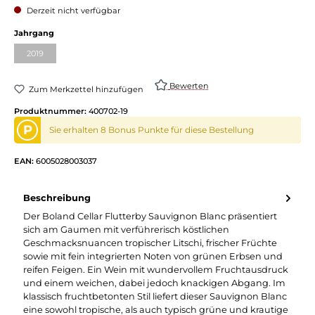
Derzeit nicht verfügbar
auswählen
Jahrgang
2019
(Diese Option ist zurzeit nicht verfügbar.)
Bewerten
Zum Merkzettel hinzufügen
Produktnummer:
400702-19
P
Sie erhalten 8 Bonus Punkte für diese Bestellung
EAN:
6005028003037
Beschreibung
Der Boland Cellar Flutterby Sauvignon Blanc präsentiert
sich am Gaumen mit verführerisch köstlichen
Geschmacksnuancen tropischer Litschi, frischer Früchte
sowie mit fein integrierten Noten von grünen Erbsen und
reifen Feigen. Ein Wein mit wundervollem Fruchtausdruck
und einem weichen, dabei jedoch knackigen Abgang. Im
klassisch fruchtbetonten Stil liefert dieser Sauvignon Blanc
eine sowohl tropische, als auch typisch grüne und krautige