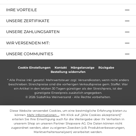
IHRE VORTEILE
UNSERE ZERTIFIKATE
UNSERE ZAHLUNGSARTEN
WIR VERSENDEN MIT:
UNSERE COMMUNITIES
Cookie Einstellungen
Kontakt
Mängelanzeige
Rückgabe
Bestellung widerrufen
* Alle Preise inkl. gesetzl. Mehrwertsteuer zzgl.
Versandkosten
, wenn nicht anders
beschrieben. Streichpreise sind die vorherigen Verkaufspreise gem. Staffel. War
ein Artikel in den letzten 30 Tagen günstiger als der Streichpreis, ist der
günstigste Einzelpreis zusätzlich angegeben.
© 2026 Südafrika Weinversand - Alle Rechte vorbehalten.
Diese Website verwendet Cookies, um eine bestmögliche Erfahrung bieten zu
können.
Mehr Informationen ...
. Mit Klick auf „[Alle Cookies akzeptieren]“
erteilen Sie Ihre Einwilligung auch für die Weitergabe über Ihr Verhalten in
unserem Shop an unseren Partner Shopware AG. Die Daten können nicht
zugeordnet werden, aber zu eigenen Zwecken (z.B. Produktverbesserungen,
Marktverhaltensanalysen) verarbeitet werden.