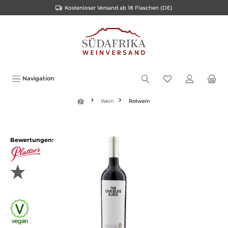
Kostenloser Versand ab 18 Flaschen (DE)
inhalt springen
Navigation
Wein
Rotwein
Bewertungen: