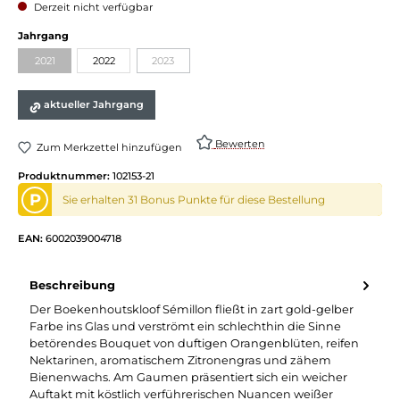
Derzeit nicht verfügbar
Jahrgang
2021
2022
2023
aktueller Jahrgang
Bewerten
Zum Merkzettel hinzufügen
Produktnummer:
102153-21
P
Sie erhalten 31 Bonus Punkte für diese Bestellung
EAN:
6002039004718
Beschreibung
Der Boekenhoutskloof Sémillon fließt in zart gold-gelber
Farbe ins Glas und verströmt ein schlechthin die Sinne
betörendes Bouquet von duftigen Orangenblüten, reifen
Nektarinen, aromatischem Zitronengras und zähem
Bienenwachs. Am Gaumen präsentiert sich ein weicher
Auftakt mit köstlich verführerischen Nuancen weißer