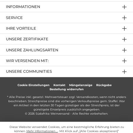
INFORMATIONEN
SERVICE
IHRE VORTEILE
UNSERE ZERTIFIKATE
UNSERE ZAHLUNGSARTEN
WIR VERSENDEN MIT:
UNSERE COMMUNITIES
Cookie Einstellungen
Kontakt
Mängelanzeige
Rückgabe
Bestellung widerrufen
* Alle Preise inkl. gesetzl. Mehrwertsteuer zzgl.
Versandkosten
, wenn nicht anders
beschrieben. Streichpreise sind die vorherigen Verkaufspreise gem. Staffel. War
ein Artikel in den letzten 30 Tagen günstiger als der Streichpreis, ist der
günstigste Einzelpreis zusätzlich angegeben.
© 2026 Südafrika Weinversand - Alle Rechte vorbehalten.
Diese Website verwendet Cookies, um eine bestmögliche Erfahrung bieten zu
können.
Mehr Informationen ...
. Mit Klick auf „[Alle Cookies akzeptieren]“