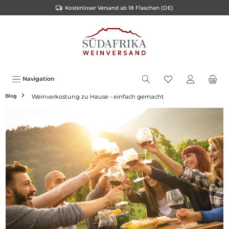
Kostenloser Versand ab 18 Flaschen (DE)
inhalt springen
Navigation
Blog
Weinverkostung zu Hause - einfach gemacht