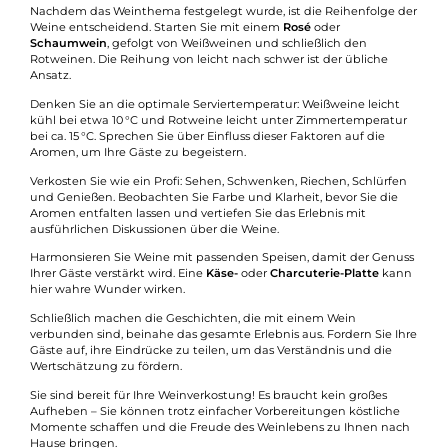
Nachdem das Weinthema festgelegt wurde, ist die Reihenfolge der
Weine entscheidend. Starten Sie mit einem
Rosé
oder
Schaumwein
, gefolgt von Weißweinen und schließlich den
Rotweinen. Die Reihung von leicht nach schwer ist der übliche
Ansatz.
Denken Sie an die optimale Serviertemperatur: Weißweine leicht
kühl bei etwa 10 °C und Rotweine leicht unter Zimmertemperatur
bei ca. 15 °C. Sprechen Sie über Einfluss dieser Faktoren auf die
Aromen, um Ihre Gäste zu begeistern.
Verkosten Sie wie ein Profi: Sehen, Schwenken, Riechen, Schlürfen
und Genießen. Beobachten Sie Farbe und Klarheit, bevor Sie die
Aromen entfalten lassen und vertiefen Sie das Erlebnis mit
ausführlichen Diskussionen über die Weine.
Harmonsieren Sie Weine mit passenden Speisen, damit der Genuss
Ihrer Gäste verstärkt wird. Eine
Käse-
oder
Charcuterie-Platte
kann
hier wahre Wunder wirken.
Schließlich machen die Geschichten, die mit einem Wein
verbunden sind, beinahe das gesamte Erlebnis aus. Fordern Sie Ihre
Gäste auf, ihre Eindrücke zu teilen, um das Verständnis und die
Wertschätzung zu fördern.
Sie sind bereit für Ihre Weinverkostung! Es braucht kein großes
Aufheben – Sie können trotz einfacher Vorbereitungen köstliche
Momente schaffen und die Freude des Weinlebens zu Ihnen nach
Hause bringen.