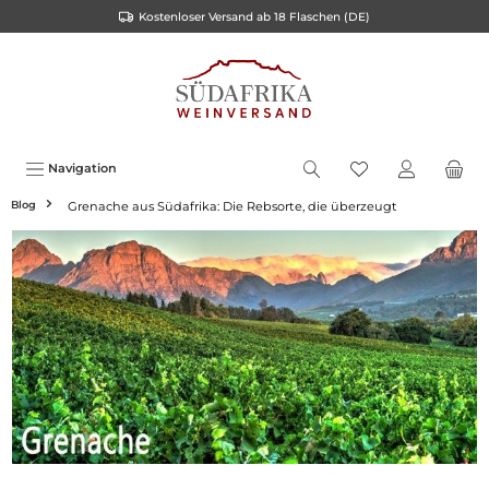
Kostenloser Versand ab 18 Flaschen (DE)
inhalt springen
Navigation
Blog
Grenache aus Südafrika: Die Rebsorte, die überzeugt