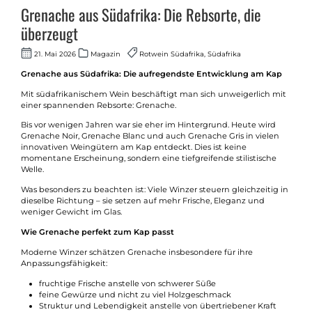
Grenache aus Südafrika: Die Rebsorte, die
überzeugt
21. Mai 2026
Magazin
Rotwein Südafrika, Südafrika
Grenache aus Südafrika: Die aufregendste Entwicklung am Kap
Mit südafrikanischem Wein beschäftigt man sich unweigerlich mit
einer spannenden Rebsorte: Grenache.
Bis vor wenigen Jahren war sie eher im Hintergrund. Heute wird
Grenache Noir, Grenache Blanc und auch Grenache Gris in vielen
innovativen Weingütern am Kap entdeckt. Dies ist keine
momentane Erscheinung, sondern eine tiefgreifende stilistische
Welle.
Was besonders zu beachten ist: Viele Winzer steuern gleichzeitig in
dieselbe Richtung – sie setzen auf mehr Frische, Eleganz und
weniger Gewicht im Glas.
Wie Grenache perfekt zum Kap passt
Moderne Winzer schätzen Grenache insbesondere für ihre
Anpassungsfähigkeit:
fruchtige Frische anstelle von schwerer Süße
feine Gewürze und nicht zu viel Holzgeschmack
Struktur und Lebendigkeit anstelle von übertriebener Kraft