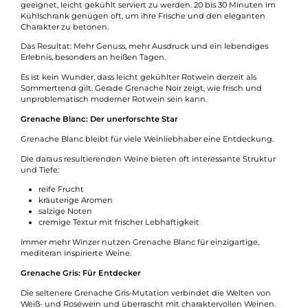
geeignet, leicht gekühlt serviert zu werden. 20 bis 30 Minuten im
Kühlschrank genügen oft, um ihre Frische und den eleganten
Charakter zu betonen.
Das Resultat: Mehr Genuss, mehr Ausdruck und ein lebendiges
Erlebnis, besonders an heißen Tagen.
Es ist kein Wunder, dass leicht gekühlter Rotwein derzeit als
Sommertrend gilt. Gerade Grenache Noir zeigt, wie frisch und
unproblematisch moderner Rotwein sein kann.
Grenache Blanc: Der unerforschte Star
Grenache Blanc bleibt für viele Weinliebhaber eine Entdeckung.
Die daraus resultierenden Weine bieten oft interessante Struktur
und Tiefe:
reife Frucht
kräuterige Aromen
salzige Noten
cremige Textur mit frischer Lebhaftigkeit
Immer mehr Winzer nutzen Grenache Blanc für einzigartige,
mediteran inspirierte Weine.
Grenache Gris: Für Entdecker
Die seltenere Grenache Gris-Mutation verbindet die Welten von
Weiß- und Roséwein und überrascht mit charaktervollen Weinen.