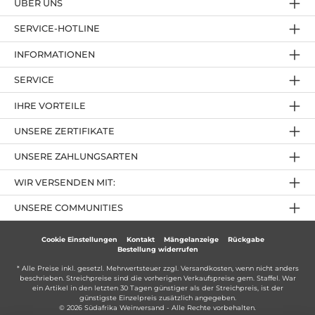
ÜBER UNS
SERVICE-HOTLINE
INFORMATIONEN
SERVICE
IHRE VORTEILE
UNSERE ZERTIFIKATE
UNSERE ZAHLUNGSARTEN
WIR VERSENDEN MIT:
UNSERE COMMUNITIES
Cookie Einstellungen
Kontakt
Mängelanzeige
Rückgabe
Bestellung widerrufen
* Alle Preise inkl. gesetzl. Mehrwertsteuer zzgl.
Versandkosten
, wenn nicht anders
beschrieben. Streichpreise sind die vorherigen Verkaufspreise gem. Staffel. War
ein Artikel in den letzten 30 Tagen günstiger als der Streichpreis, ist der
günstigste Einzelpreis zusätzlich angegeben.
© 2026 Südafrika Weinversand - Alle Rechte vorbehalten.