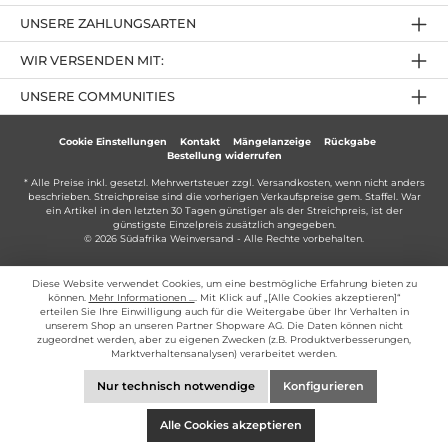
UNSERE ZAHLUNGSARTEN
WIR VERSENDEN MIT:
UNSERE COMMUNITIES
Cookie Einstellungen
Kontakt
Mängelanzeige
Rückgabe
Bestellung widerrufen
* Alle Preise inkl. gesetzl. Mehrwertsteuer zzgl.
Versandkosten
, wenn nicht anders
beschrieben. Streichpreise sind die vorherigen Verkaufspreise gem. Staffel. War
ein Artikel in den letzten 30 Tagen günstiger als der Streichpreis, ist der
günstigste Einzelpreis zusätzlich angegeben.
© 2026 Südafrika Weinversand - Alle Rechte vorbehalten.
Diese Website verwendet Cookies, um eine bestmögliche Erfahrung bieten zu
können.
Mehr Informationen ...
. Mit Klick auf „[Alle Cookies akzeptieren]“
erteilen Sie Ihre Einwilligung auch für die Weitergabe über Ihr Verhalten in
unserem Shop an unseren Partner Shopware AG. Die Daten können nicht
zugeordnet werden, aber zu eigenen Zwecken (z.B. Produktverbesserungen,
Marktverhaltensanalysen) verarbeitet werden.
Nur technisch notwendige
Konfigurieren
Alle Cookies akzeptieren