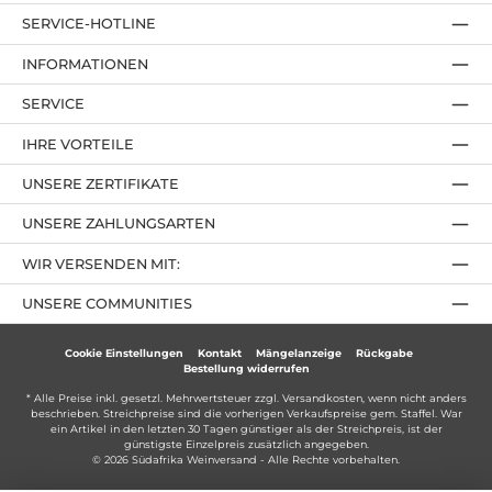
SERVICE-HOTLINE
INFORMATIONEN
SERVICE
IHRE VORTEILE
UNSERE ZERTIFIKATE
UNSERE ZAHLUNGSARTEN
WIR VERSENDEN MIT:
UNSERE COMMUNITIES
Cookie Einstellungen
Kontakt
Mängelanzeige
Rückgabe
Bestellung widerrufen
* Alle Preise inkl. gesetzl. Mehrwertsteuer zzgl.
Versandkosten
, wenn nicht anders
beschrieben. Streichpreise sind die vorherigen Verkaufspreise gem. Staffel. War
ein Artikel in den letzten 30 Tagen günstiger als der Streichpreis, ist der
günstigste Einzelpreis zusätzlich angegeben.
© 2026 Südafrika Weinversand - Alle Rechte vorbehalten.