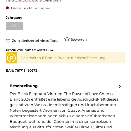
Derzeit nicht verfügbar
auswählen
Jahrgang
2024
(Diese Option ist zurzeit nicht verfügbar.)
Bewerten
Zum Merkzettel hinzufügen
Produktnummer:
401786-24
P
Sie erhalten 11 Bonus Punkte für diese Bestellung
EAN:
781718490573
Beschreibung
Der Black Elephant Vintners The Power of Love Chenin
Blanc 2024 entfaltet eine lebendige Ausdruckskraft dieses
geschätzten Weins, der mit saftigen und fruchtbetonten
Noten begeistert. Aromen von Guave, Ananas und
Wintermelone verbinden sich zu einem verführerischen
Bouquet, während der Gaumen mit einer komplexen
Mischung aus Zitrusfrüchten, weißer Birne, Quitte und