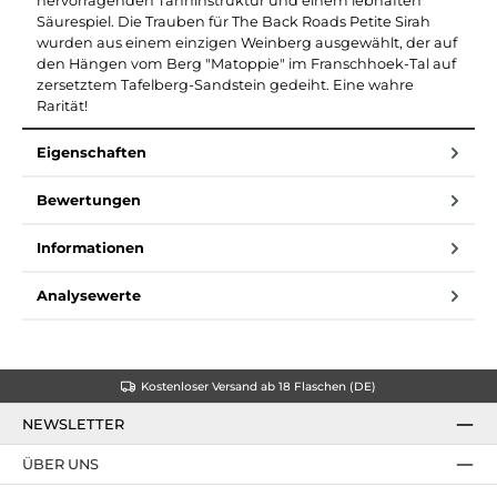
hervorragenden Tanninstruktur und einem lebhaften
Säurespiel. Die Trauben für The Back Roads Petite Sirah
wurden aus einem einzigen Weinberg ausgewählt, der auf
den Hängen vom Berg "Matoppie" im Franschhoek-Tal auf
zersetztem Tafelberg-Sandstein gedeiht. Eine wahre
Rarität!
Eigenschaften
Bewertungen
Informationen
Analysewerte
Kostenloser Versand ab 18 Flaschen (DE)
NEWSLETTER
ÜBER UNS