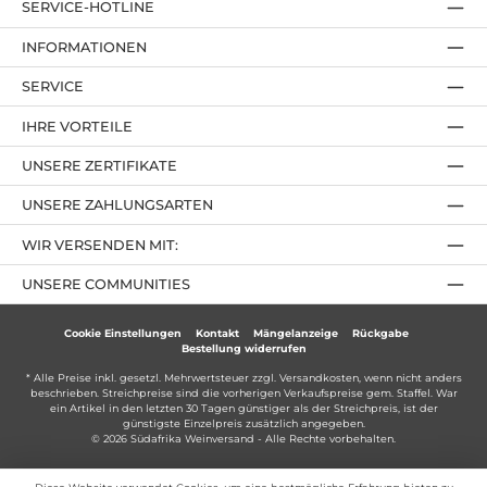
SERVICE-HOTLINE
INFORMATIONEN
SERVICE
IHRE VORTEILE
UNSERE ZERTIFIKATE
UNSERE ZAHLUNGSARTEN
WIR VERSENDEN MIT:
UNSERE COMMUNITIES
Cookie Einstellungen
Kontakt
Mängelanzeige
Rückgabe
Bestellung widerrufen
* Alle Preise inkl. gesetzl. Mehrwertsteuer zzgl.
Versandkosten
, wenn nicht anders
beschrieben. Streichpreise sind die vorherigen Verkaufspreise gem. Staffel. War
ein Artikel in den letzten 30 Tagen günstiger als der Streichpreis, ist der
günstigste Einzelpreis zusätzlich angegeben.
© 2026 Südafrika Weinversand - Alle Rechte vorbehalten.