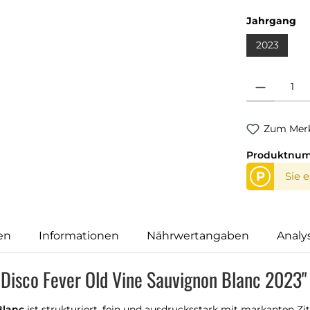
Jahrgang
2023
Produkt Anzahl
Zum Merk
Produktnu
P
Sie 
en
Informationen
Nährwertangaben
Analy
 Disco Fever Old Vine Sauvignon Blanc 2023"
Blanc
ist strukturiert, fein und ausdrucksstark mit markanten 