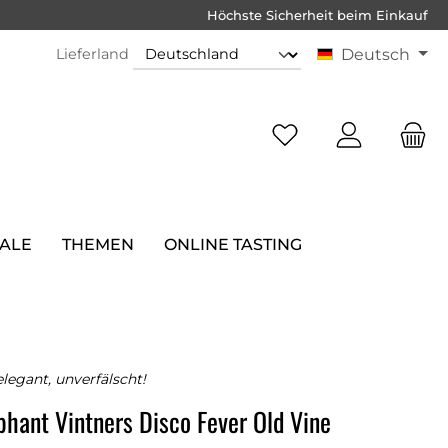
Höchste Sicherheit beim Einkauf
Lieferland
Deutsch
SALE
THEMEN
ONLINE TASTING
elegant, unverfälscht!
phant Vintners Disco Fever Old Vine