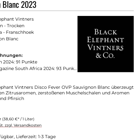
n Blanc 2023
ephant Vintners
n - Trocken
a - Franschhoek
on Blanc
chnungen:
n 2024: 91 Punkte
zine South Africa 2024: 93 Punkte
ephant Vintners Disco Fever OVP Sauvignon Blanc überzeugt
en Zitrusaromen, zerstoßenen Muschelschalen und Aromen
nd Pfirsich
er
(38,60 €* / 1 Liter)
St. zzgl. Versandkosten
ügbar, Lieferzeit: 1-3 Tage