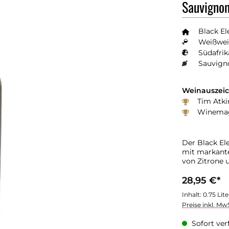
Sauvigno
Black El
Weißwei
Südafrik
Sauvign
Weinauszei
Tim Atki
Winemaga
Der Black El
mit markant
von Zitrone u
28,95 €*
Inhalt:
0.75 Lit
Preise inkl. Mw
Sofort verf