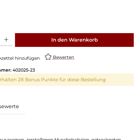
: Gib den gewünschten Wert ein oder benutze die Schaltflächen um die Anz
In den Warenkorb
Bewerten
zettel hinzufügen
mmer:
402025-23
erhalten 28 Bonus Punkte für diese Bestellung
sewerte
Zitrusaromen, zerstoßenen Muschelschalen, getrockneten