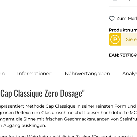
Zum Merk
Produktnu
P
Sie 
EAN:
7817184
en
Informationen
Nährwertangaben
Analy
 Cap Classique Zero Dosage"
präsentiert Méthode Cap Classique in seiner reinsten Form und 
h grünen Reflexen im Glas umschmeichelt dieser hochdotierte MC
arnt die Sinne mit frischen Geschmacksnuancen von Steinfruch
n Abgang ausklingen.
dem fertigen Wein kein zusätzlicher Zucker (Dosage) zugesetzt.