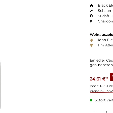
Black El
Schaumw
Südafrik
Chardon
Weinauszei
John Plat
Tim Atki
Ein edler Ca
genussbeton
24,61 €*
Inhalt:
0.75 Lit
Preise inkl. Mw
Sofort verf
Produkt Anzahl