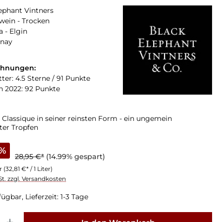
ephant Vintners
ein - Trocken
a - Elgin
nay
chnungen:
ter: 4.5 Sterne / 91 Punkte
n 2022: 92 Punkte
p Classique in seiner reinsten Form - ein ungemein
ter Tropfen
%
28,95 €*
(14.99% gespart)
er
(32,81 €* / 1 Liter)
St. zzgl. Versandkosten
ügbar, Lieferzeit: 1-3 Tage
: Gib den gewünschten Wert ein oder benutze die Schaltflächen um die Anz