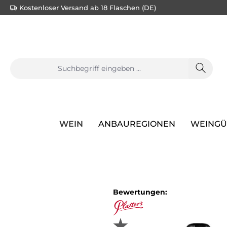
Kostenloser Versand ab 18 Flaschen (DE)
e springen
Zur Hauptnavigation springen
WEIN
ANBAUREGIONEN
WEINGÜ
Bewertungen: