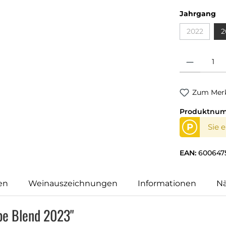
Jahrgang
2022
2
Produkt Anzahl
Zum Merk
Produktnu
P
Sie 
EAN:
600647
en
Weinauszeichnungen
Informationen
N
pe Blend 2023"