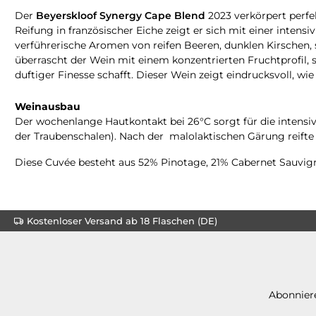
Der
Beyerskloof Synergy Cape Blend
2023 verkörpert perfek
Reifung in französischer Eiche zeigt er sich mit einer inten
verführerische Aromen von reifen Beeren, dunklen Kirschen
überrascht der Wein mit einem konzentrierten Fruchtprofil
duftiger Finesse schafft. Dieser Wein zeigt eindrucksvoll, 
Weinausbau
Der wochenlange Hautkontakt bei 26°C sorgt für die intensi
der Traubenschalen). Nach der malolaktischen Gärung reifte 
Diese Cuvée besteht aus 52% Pinotage, 21% Cabernet Sauvign
Kostenloser Versand ab 18 Flaschen (DE)
Abonniere