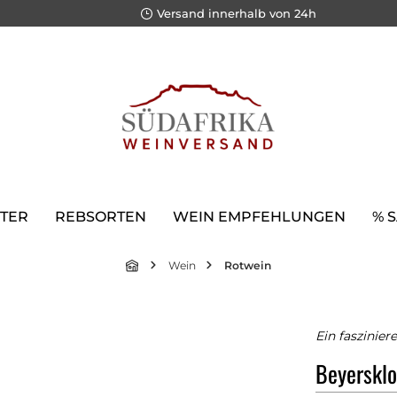
Versand innerhalb von 24h
TER
REBSORTEN
WEIN EMPFEHLUNGEN
% 
Wein
Rotwein
Ein faszinier
Beyersklo