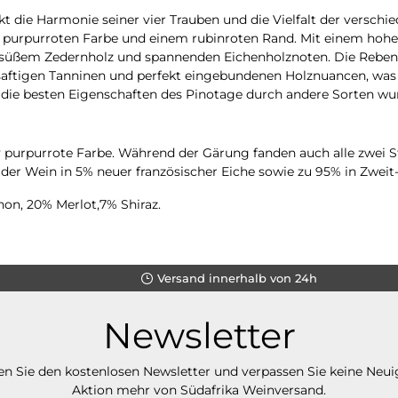
t die Harmonie seiner vier Trauben und die Vielfalt der versch
siv purpurroten Farbe und einem rubinroten Rand. Mit einem hohe
, süßem Zedernholz und spannenden Eichenholznoten. Die Reben
, saftigen Tanninen und perfekt eingebundenen Holznuancen, wa
wie die besten Eigenschaften des Pinotage durch andere Sorten 
v purpurrote Farbe. Während der Gärung fanden auch alle zwei 
der Wein in 5% neuer französischer Eiche sowie zu 95% in Zweit
on, 20% Merlot,7% Shiraz.
Versand innerhalb von 24h
Newsletter
n Sie den kostenlosen Newsletter und verpassen Sie keine Neui
Aktion mehr von Südafrika Weinversand.