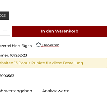
023
: Gib den gewünschten Wert ein oder benutze die Schaltflächen um die Anz
In den Warenkorb
Bewerten
zettel hinzufügen
mmer:
107262-23
erhalten 13 Bonus Punkte für diese Bestellung
5000563
ährwertangaben
Analysewerte