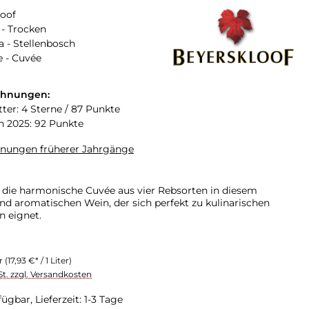
loof
- Trocken
a - Stellenbosch
 - Cuvée
chnungen:
tter: 4 Sterne / 87 Punkte
n 2025: 92 Punkte
hnungen früherer Jahrgänge
 die harmonische Cuvée aus vier Rebsorten in diesem
nd aromatischen Wein, der sich perfekt zu kulinarischen
n eignet.
er
(17,93 €* / 1 Liter)
St. zzgl. Versandkosten
ügbar, Lieferzeit: 1-3 Tage