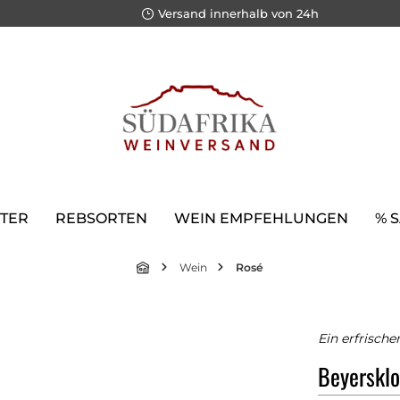
Versand innerhalb von 24h
TER
REBSORTEN
WEIN EMPFEHLUNGEN
% 
Wein
Rosé
Ein erfrisch
Beyersklo