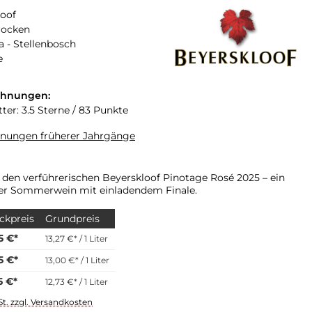
loof
rocken
a - Stellenbosch
e
chnungen:
ter: 3.5 Sterne / 83 Punkte
hnungen früherer Jahrgänge
 den verführerischen Beyerskloof Pinotage Rosé 2025 – ein
her Sommerwein mit einladendem Finale.
ckpreis
Grundpreis
5 €*
13,27 €* / 1 Liter
5 €*
13,00 €* / 1 Liter
5 €*
12,73 €* / 1 Liter
St. zzgl. Versandkosten