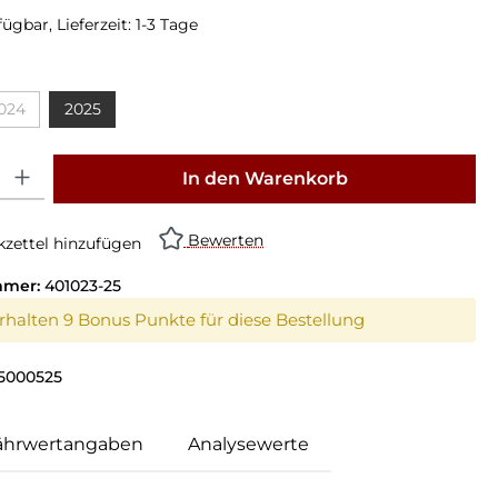
ügbar, Lieferzeit: 1-3 Tage
024
2025
: Gib den gewünschten Wert ein oder benutze die Schaltflächen um die Anz
In den Warenkorb
Bewerten
zettel hinzufügen
mmer:
401023-25
erhalten 9 Bonus Punkte für diese Bestellung
5000525
ährwertangaben
Analysewerte