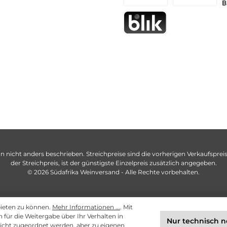
n nicht anders beschrieben. Streichpreise sind die vorherigen Verkaufspreise
der Streichpreis, ist der günstigste Einzelpreis zusätzlich angegeben.
© 2026 Südafrika Weinversand - Alle Rechte vorbehalten.
bieten zu können.
Mehr Informationen ...
. Mit
ch für die Weitergabe über Ihr Verhalten in
Nur technisch 
cht zugeordnet werden, aber zu eigenen