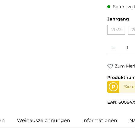
Sofort verf
Jahrgang
2023
2
Produkt Anzahl
Zum Merk
Produktnu
P
Sie 
EAN:
600647
en
Weinauszeichnungen
Informationen
N