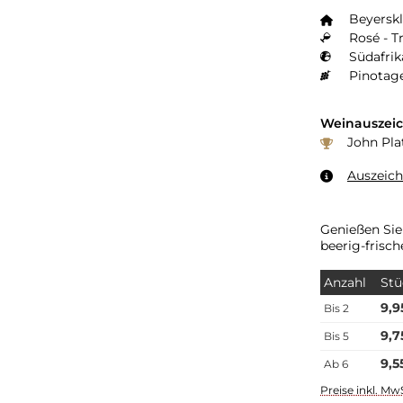
Beyersk
Rosé - T
Südafrik
Pinotag
Weinauszei
John Plat
Auszeic
Genießen Sie
beerig-frisc
Anzahl
Stü
9,9
Bis
2
9,7
Bis
5
9,5
Ab
6
Preise inkl. Mw