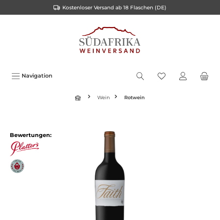
Kostenloser Versand ab 18 Flaschen (DE)
inhalt springen
Navigation
Wein
Rotwein
Bewertungen: