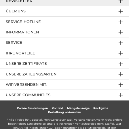
NEWSLETTER
ÜBER UNS
SERVICE-HOTLINE
INFORMATIONEN
SERVICE
IHRE VORTEILE
UNSERE ZERTIFIKATE
UNSERE ZAHLUNGSARTEN
WIR VERSENDEN MIT:
UNSERE COMMUNITIES
Cookie Einstellungen
Kontakt
Mängelanzeige
Rückgabe
Bestellung widerrufen
* Alle Preise inkl. gesetzl. Mehrwertsteuer zzgl.
Versandkosten
, wenn nicht anders
beschrieben. Streichpreise sind die vorherigen Verkaufspreise gem. Staffel. War
ein Artikel in den letzten 30 Tagen günstiger als der Streichpreis, ist der