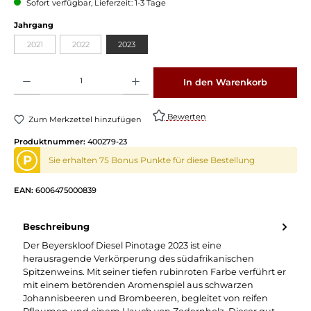
Sofort verfügbar, Lieferzeit: 1-3 Tage
auswählen
Jahrgang
2021
2022
2023
(Diese Option ist zurzeit nicht verfügbar.)
(Diese Option ist zurzeit nicht verfügbar.)
Produkt Anzahl: Gib den gewünschten Wert ein oder benutze die Schaltflächen um die 
In den Warenkorb
Bewerten
Zum Merkzettel hinzufügen
Produktnummer:
400279-23
P
Sie erhalten 75 Bonus Punkte für diese Bestellung
EAN:
6006475000839
Beschreibung
Der Beyerskloof Diesel Pinotage 2023 ist eine
herausragende Verkörperung des südafrikanischen
Spitzenweins. Mit seiner tiefen rubinroten Farbe verführt er
mit einem betörenden Aromenspiel aus schwarzen
Johannisbeeren und Brombeeren, begleitet von reifen