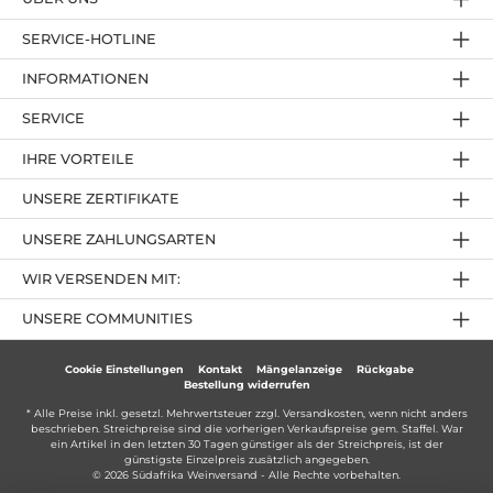
SERVICE-HOTLINE
INFORMATIONEN
SERVICE
IHRE VORTEILE
UNSERE ZERTIFIKATE
UNSERE ZAHLUNGSARTEN
WIR VERSENDEN MIT:
UNSERE COMMUNITIES
Cookie Einstellungen
Kontakt
Mängelanzeige
Rückgabe
Bestellung widerrufen
* Alle Preise inkl. gesetzl. Mehrwertsteuer zzgl.
Versandkosten
, wenn nicht anders
beschrieben. Streichpreise sind die vorherigen Verkaufspreise gem. Staffel. War
ein Artikel in den letzten 30 Tagen günstiger als der Streichpreis, ist der
günstigste Einzelpreis zusätzlich angegeben.
© 2026 Südafrika Weinversand - Alle Rechte vorbehalten.