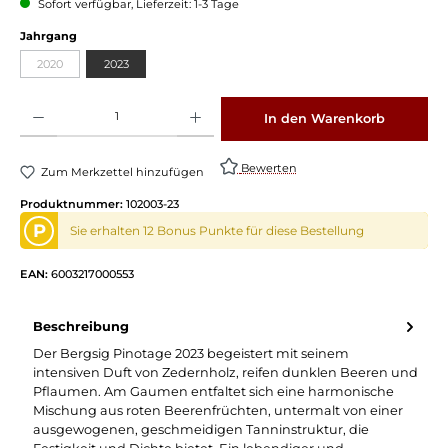
Sofort verfügbar, Lieferzeit: 1-3 Tage
Jahrgang
2020
2023
Produkt Anzahl: Gib den gewünschten Wert ein oder benutze die Schaltflächen um die 
In den Warenkorb
Bewerten
Zum Merkzettel hinzufügen
Produktnummer:
102003-23
P
Sie erhalten 12 Bonus Punkte für diese Bestellung
EAN:
6003217000553
Beschreibung
Der Bergsig Pinotage 2023 begeistert mit seinem
intensiven Duft von Zedernholz, reifen dunklen Beeren und
Pflaumen. Am Gaumen entfaltet sich eine harmonische
Mischung aus roten Beerenfrüchten, untermalt von einer
ausgewogenen, geschmeidigen Tanninstruktur, die