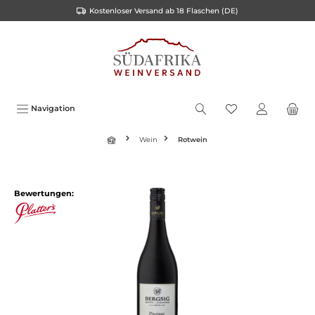
Kostenloser Versand ab 18 Flaschen (DE)
inhalt springen
Navigation
Wein
Rotwein
Bewertungen: