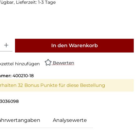
ügbar, Lieferzeit: 1-3 Tage
: Gib den gewünschten Wert ein oder benutze die Schaltflächen um die Anz
In den Warenkorb
Bewerten
zettel hinzufügen
mmer:
400210-18
erhalten 32 Bonus Punkte für diese Bestellung
3036098
ährwertangaben
Analysewerte