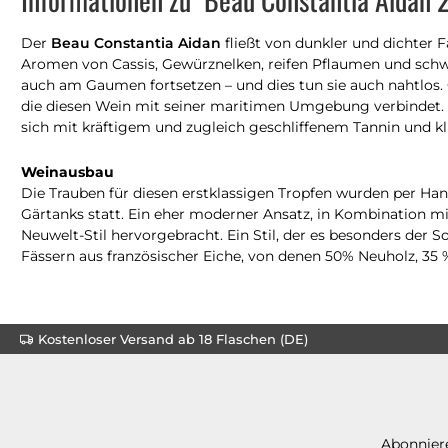
Der
Beau Constantia Aidan
fließt von dunkler und dichter F
Aromen von Cassis, Gewürznelken, reifen Pflaumen und schw
auch am Gaumen fortsetzen – und dies tun sie auch nahtlos. 
die diesen Wein mit seiner maritimen Umgebung verbindet. D
sich mit kräftigem und zugleich geschliffenem Tannin und 
Weinausbau
Die Trauben für diesen erstklassigen Tropfen wurden per Han
Gärtanks statt. Ein eher moderner Ansatz, in Kombination mit
Neuwelt-Stil hervorgebracht. Ein Stil, der es besonders der 
Fässern aus französischer Eiche, von denen 50% Neuholz, 35 
Kostenloser Versand ab 18 Flaschen (DE)
Abonniere