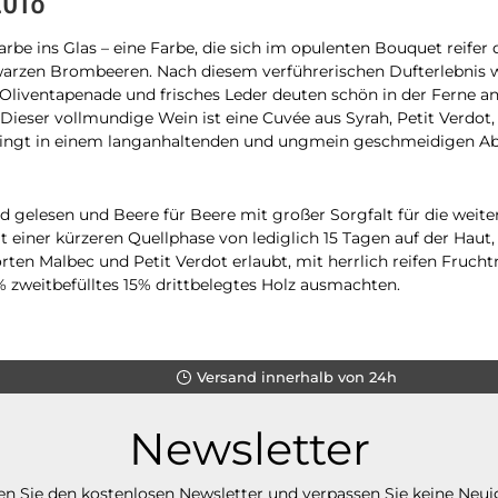
arbe ins Glas – eine Farbe, die sich im opulenten Bouquet reife
arzen Brombeeren. Nach diesem verführerischen Dufterlebnis wi
Oliventapenade und frisches Leder deuten schön in der Ferne an,
ieser vollmundige Wein ist eine Cuvée aus Syrah, Petit Verdot,
klingt in einem langanhaltenden und ungmein geschmeidigen Ab
d gelesen und Beere für Beere mit großer Sorgfalt für die weit
 einer kürzeren Quellphase von lediglich 15 Tagen auf der Haut,
Sorten Malbec und Petit Verdot erlaubt, mit herrlich reifen Fruc
% zweitbefülltes 15% drittbelegtes Holz ausmachten.
Versand innerhalb von 24h
Newsletter
n Sie den kostenlosen Newsletter und verpassen Sie keine Neui