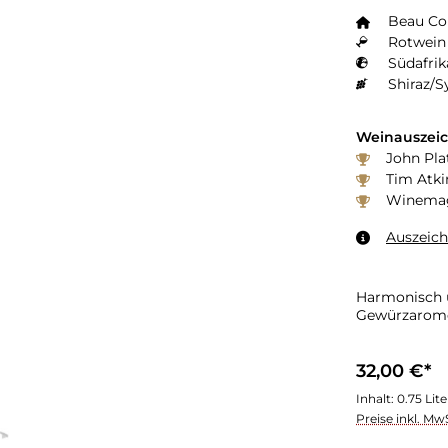
Beau Co
Rotwein 
Südafrik
Shiraz/S
Weinauszei
John Plat
Tim Atki
Winemaga
Auszeic
Harmonisch u
Gewürzarom
32,00 €*
Inhalt:
0.75 Lit
Preise inkl. Mw