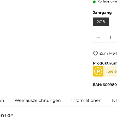
Sofort verf
Jahrgang
2018
Produkt Anzahl
Zum Merk
Produktnu
P
Sie 
EAN:
600980
en
Weinauszeichnungen
Informationen
N
2018"