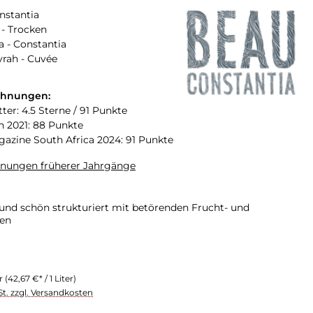
nstantia
- Trocken
a - Constantia
yrah - Cuvée
chnungen:
ter: 4.5 Sterne / 91 Punkte
n 2021: 88 Punkte
zine South Africa 2024: 91 Punkte
hnungen früherer Jahrgänge
nd schön strukturiert mit betörenden Frucht- und
en
er
(42,67 €* / 1 Liter)
St. zzgl. Versandkosten