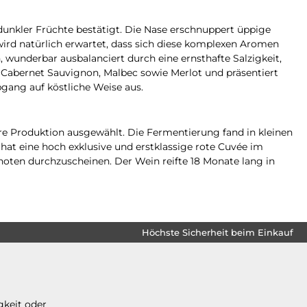
r dunkler Früchte bestätigt. Die Nase erschnuppert üppige
rd natürlich erwartet, dass sich diese komplexen Aromen
 wunderbar ausbalanciert durch eine ernsthafte Salzigkeit,
 Cabernet Sauvignon, Malbec sowie Merlot und präsentiert
gang auf köstliche Weise aus.
ere Produktion ausgewählt. Die Fermentierung fand in kleinen
 hat eine hoch exklusive und erstklassige rote Cuvée im
htnoten durchzuscheinen. Der Wein reifte 18 Monate lang in
Höchste Sicherheit beim Einkauf
gkeit oder