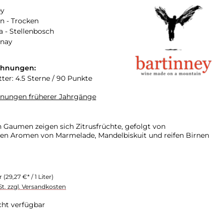
ey
n - Trocken
a - Stellenbosch
nay
chnungen:
ter: 4.5 Sterne / 90 Punkte
hnungen früherer Jahrgänge
t von
en Aromen von Marmelade, Mandelbiskuit und reifen Birnen
er
(29,27 €* / 1 Liter)
St. zzgl. Versandkosten
cht verfügbar