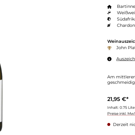
Bartinn
Weißwei
Südafrik
Chardon
Weinauszei
John Plat
Auszeic
Am mittleren Gaumen zeigen sich Zitrusfrüchte, gefolg
geschmeidig
21,95 €*
Inhalt:
0.75 Lit
Preise inkl. Mw
Derzeit ni