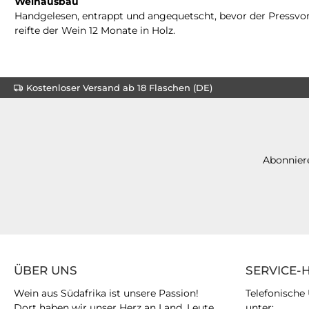
Weinausbau
Handgelesen, entrappt und angequetscht, bevor der Pressvor
reifte der Wein 12 Monate in Holz.
Kostenloser Versand ab 18 Flaschen (DE)
Abonniere
ÜBER UNS
SERVICE-
Wein aus Südafrika ist unsere Passion!
Telefonische
Dort haben wir unser Herz an Land, Leute
unter: