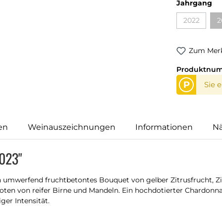
Jahrgang
2022
2
Zum Merk
Produktnu
P
Sie 
en
Weinauszeichnungen
Informationen
N
2023"
 umwerfend fruchtbetontes Bouquet von gelber Zitrusfrucht, Zi
Noten von reifer Birne und Mandeln. Ein hochdotierter Chardon
er Intensität.