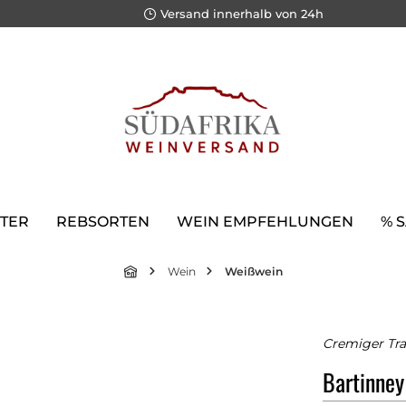
Versand innerhalb von 24h
TER
REBSORTEN
WEIN EMPFEHLUNGEN
% 
Wein
Weißwein
Cremiger Tr
Bartinne