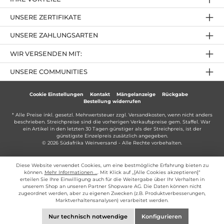
UNSERE ZERTIFIKATE
UNSERE ZAHLUNGSARTEN
WIR VERSENDEN MIT:
UNSERE COMMUNITIES
Cookie Einstellungen
Kontakt
Mängelanzeige
Rückgabe
Bestellung widerrufen
* Alle Preise inkl. gesetzl. Mehrwertsteuer zzgl.
Versandkosten
, wenn nicht anders
beschrieben. Streichpreise sind die vorherigen Verkaufspreise gem. Staffel. War
ein Artikel in den letzten 30 Tagen günstiger als der Streichpreis, ist der
günstigste Einzelpreis zusätzlich angegeben.
© 2026 Südafrika Weinversand - Alle Rechte vorbehalten.
Diese Website verwendet Cookies, um eine bestmögliche Erfahrung bieten zu
können.
Mehr Informationen ...
. Mit Klick auf „[Alle Cookies akzeptieren]“
erteilen Sie Ihre Einwilligung auch für die Weitergabe über Ihr Verhalten in
unserem Shop an unseren Partner Shopware AG. Die Daten können nicht
zugeordnet werden, aber zu eigenen Zwecken (z.B. Produktverbesserungen,
Marktverhaltensanalysen) verarbeitet werden.
Nur technisch notwendige
Konfigurieren