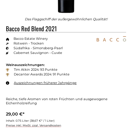
Das Flaggschiff der außergewöhnlichen Qualität!
Bacco Red Blend 2021
Bacco Estate Winery
Rotwein - Trocken
Südafrika - Simonsberg-Paarl
Cabernet Sauvignon - Cuvée
Weinauszeichnungen:
Tim Atkin 2024: 93 Punkte
Decanter Awards 2024: 91 Punkte
Auszeichnungen früherer Jahrgänge
Reiche, tiefe Aromen von roten Früchten und ausgewogene
Eichenholzreifung
29,00 €*
Inhalt:
0.75 Liter
(38,67 €* / 1 Liter)
Preise inkl. MwSt. zzgl. Versandkosten