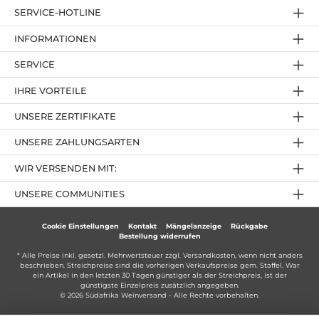
SERVICE-HOTLINE
INFORMATIONEN
SERVICE
IHRE VORTEILE
UNSERE ZERTIFIKATE
UNSERE ZAHLUNGSARTEN
WIR VERSENDEN MIT:
UNSERE COMMUNITIES
Cookie Einstellungen
Kontakt
Mängelanzeige
Rückgabe
Bestellung widerrufen
* Alle Preise inkl. gesetzl. Mehrwertsteuer zzgl.
Versandkosten
, wenn nicht anders
beschrieben. Streichpreise sind die vorherigen Verkaufspreise gem. Staffel. War
ein Artikel in den letzten 30 Tagen günstiger als der Streichpreis, ist der
günstigste Einzelpreis zusätzlich angegeben.
© 2026 Südafrika Weinversand - Alle Rechte vorbehalten.