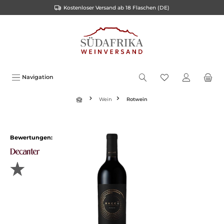
Kostenloser Versand ab 18 Flaschen (DE)
inhalt springen
Navigation
Wein
Rotwein
Bewertungen: