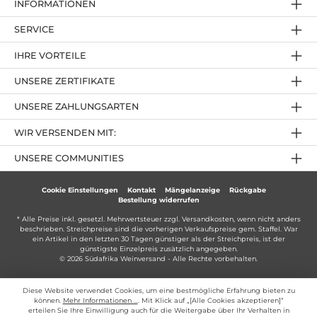
INFORMATIONEN
SERVICE
IHRE VORTEILE
UNSERE ZERTIFIKATE
UNSERE ZAHLUNGSARTEN
WIR VERSENDEN MIT:
UNSERE COMMUNITIES
Cookie Einstellungen
Kontakt
Mängelanzeige
Rückgabe
Bestellung widerrufen
* Alle Preise inkl. gesetzl. Mehrwertsteuer zzgl.
Versandkosten
, wenn nicht anders
beschrieben. Streichpreise sind die vorherigen Verkaufspreise gem. Staffel. War
ein Artikel in den letzten 30 Tagen günstiger als der Streichpreis, ist der
günstigste Einzelpreis zusätzlich angegeben.
© 2026 Südafrika Weinversand - Alle Rechte vorbehalten.
Diese Website verwendet Cookies, um eine bestmögliche Erfahrung bieten zu
können.
Mehr Informationen ...
. Mit Klick auf „[Alle Cookies akzeptieren]“
erteilen Sie Ihre Einwilligung auch für die Weitergabe über Ihr Verhalten in