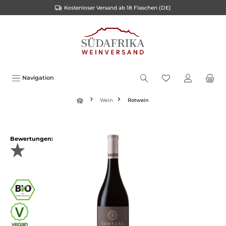
Kostenloser Versand ab 18 Flaschen (DE)
inhalt springen
Navigation
Wein
Rotwein
Bewertungen: