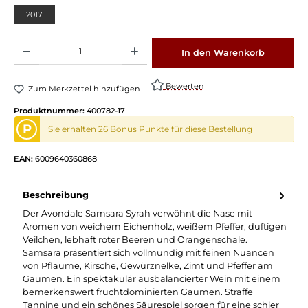
2017
Produkt Anzahl: Gib den gewünschten Wert ein oder benutze die Schaltflächen um die 
In den Warenkorb
Bewerten
Zum Merkzettel hinzufügen
Produktnummer:
400782-17
P
Sie erhalten 26 Bonus Punkte für diese Bestellung
EAN:
6009640360868
Beschreibung
Der Avondale Samsara Syrah verwöhnt die Nase mit
Aromen von weichem Eichenholz, weißem Pfeffer, duftigen
Veilchen, lebhaft roter Beeren und Orangenschale.
Samsara präsentiert sich vollmundig mit feinen Nuancen
von Pflaume, Kirsche, Gewürznelke, Zimt und Pfeffer am
Gaumen. Ein spektakulär ausbalancierter Wein mit einem
bemerkenswert fruchtdominierten Gaumen. Straffe
Tannine und ein schönes Säurespiel sorgen für eine schier