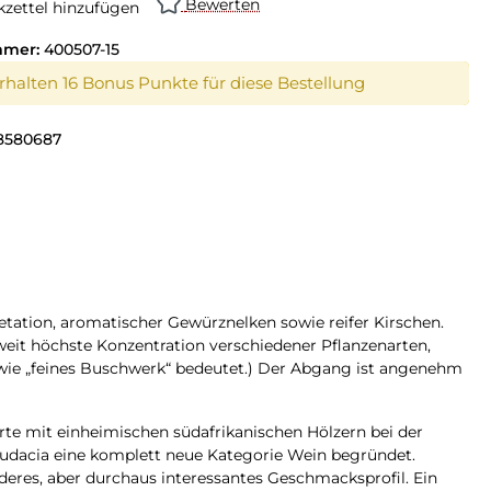
Bewerten
zettel hinzufügen
mmer:
400507-15
erhalten 16 Bonus Punkte für diese Bestellung
8580687
ation, aromatischer Gewürznelken sowie reifer Kirschen.
it höchste Konzentration verschiedener Pflanzenarten,
wie „feines Buschwerk“ bedeutet.) Der Abgang ist angenehm
rte mit einheimischen südafrikanischen Hölzern bei der
 Audacia eine komplett neue Kategorie Wein begründet.
eres, aber durchaus interessantes Geschmacksprofil. Ein