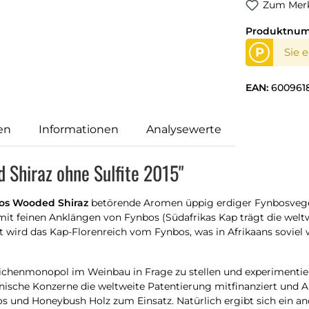
Zum Merk
Produktnu
P
Sie 
EAN:
600961
en
Informationen
Analysewerte
 Shiraz ohne Sulfite 2015"
os Wooded Shiraz
betörende Aromen üppig erdiger Fynbosveget
feinen Anklängen von Fynbos (Südafrikas Kap trägt die weltwe
wird das Kap-Florenreich vom Fynbos, was in Afrikaans soviel 
 Eichenmonopol im Weinbau in Frage zu stellen und experimentie
kanische Konzerne die weltweite Patentierung mitfinanziert und
und Honeybush Holz zum Einsatz. Natürlich ergibt sich ein and