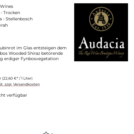
 Wines
- Trocken
a - Stellenbosch
yrah
ubinrot im Glas entsteigen dem
ibos Wooded Shiraz betörende
g erdiger Fynbosvegetation
er
(22,60 €* / 1 Liter)
St. zzgl. Versandkosten
cht verfügbar