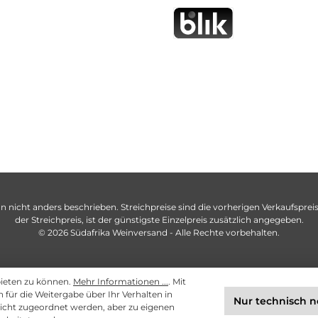
n nicht anders beschrieben. Streichpreise sind die vorherigen Verkaufspreise
der Streichpreis, ist der günstigste Einzelpreis zusätzlich angegeben.
© 2026 Südafrika Weinversand - Alle Rechte vorbehalten.
bieten zu können.
Mehr Informationen ...
. Mit
ch für die Weitergabe über Ihr Verhalten in
Nur technisch 
cht zugeordnet werden, aber zu eigenen