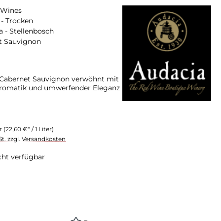
 Wines
- Trocken
a - Stellenbosch
t Sauvignon
 Cabernet Sauvignon verwöhnt mit
Aromatik und umwerfender Eleganz
er
(22,60 €* / 1 Liter)
St. zzgl. Versandkosten
cht verfügbar