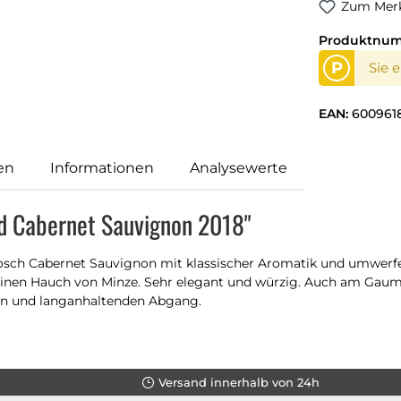
Zum Merk
Produktnu
P
Sie 
EAN:
600961
en
Informationen
Analysewerte
d Cabernet Sauvignon 2018"
nbosch Cabernet Sauvignon mit klassischer Aromatik und umwerfe
einen Hauch von Minze. Sehr elegant und würzig. Auch am Gaum
en und langanhaltenden Abgang.
Versand innerhalb von 24h