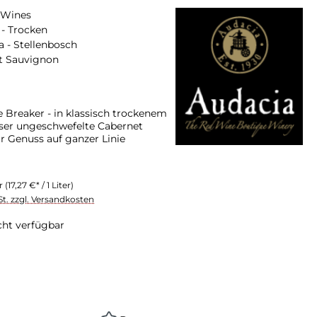
 Wines
- Trocken
a - Stellenbosch
t Sauvignon
 Breaker - in klassisch trockenem
ieser ungeschwefelte Cabernet
r Genuss auf ganzer Linie
er
(17,27 €* / 1 Liter)
St. zzgl. Versandkosten
cht verfügbar