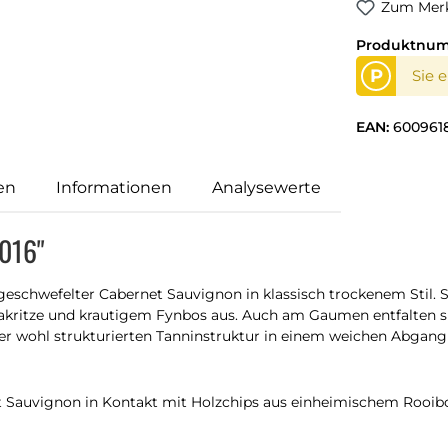
Zum Merk
Produktnu
P
Sie 
EAN:
600961
en
Informationen
Analysewerte
2016"
geschwefelter Cabernet Sauvignon in klassisch trockenem Stil.
akritze und krautigem Fynbos aus. Auch am Gaumen entfalten s
er wohl strukturierten Tanninstruktur in einem weichen Abgang
t Sauvignon in Kontakt mit Holzchips aus einheimischem Rooib