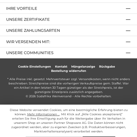
IHRE VORTEILE
UNSERE ZERTIFIKATE
UNSERE ZAHLUNGSARTEN
WIR VERSENDEN MIT:
UNSERE COMMUNITIES
Cookie Einstellungen
Kontakt
Mängelanzeige
Rückgabe
Bestellung widerrufen
* Alle Preise inkl. gesetzl. Mehrwertsteuer zzgl.
Versandkosten
, wenn nicht anders
beschrieben. Streichpreise sind die vorherigen Verkaufspreise gem. Staffel. War
ein Artikel in den letzten 30 Tagen günstiger als der Streichpreis, ist der
günstigste Einzelpreis zusätzlich angegeben.
© 2026 Südafrika Weinversand - Alle Rechte vorbehalten.
Diese Website verwendet Cookies, um eine bestmögliche Erfahrung bieten zu
können.
Mehr Informationen ...
. Mit Klick auf „[Alle Cookies akzeptieren]“
erteilen Sie Ihre Einwilligung auch für die Weitergabe über Ihr Verhalten in
unserem Shop an unseren Partner Shopware AG. Die Daten können nicht
zugeordnet werden, aber zu eigenen Zwecken (z.B. Produktverbesserungen,
Marktverhaltensanalysen) verarbeitet werden.