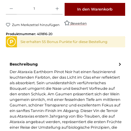
Produkt Anzahl: Gib den gewünschten Wert ein oder benutze die Schaltflächen um die 
In den Warenkorb
Bewerten
Zum Merkzettel hinzufügen
Produktnummer:
401816-20
P
Sie erhalten 55 Bonus Punkte für diese Bestellung
Beschreibung
Der Ataraxia Earthborn Pinot Noir hat einen faszinierend
leuchtenden Farbton, der das Licht im Glas eher reflektiert
als absorbiert. Sein unwiderstehlich verführerisches
Bouquet umgarnt die Nase und beschert Vorfreude auf
den ersten Schluck. Am Gaumen präsentiert sich der Wein
ungemein sinnlich, mit einer fesselnden Tiefe am mittleren
Gaumen, schöner Transparenz und exzellentem Fokus auf
ein sanftes Tannin-Finish im Abgang. Dieser Vin de Terroir
aus Ataraxias erstem Jahrgang von Bio-Trauben, die auf
Ataraxia angebaut werden, repräsentiert die ersten Früchte
einer Reise der Umstellung auf biologische Prinzipien, die