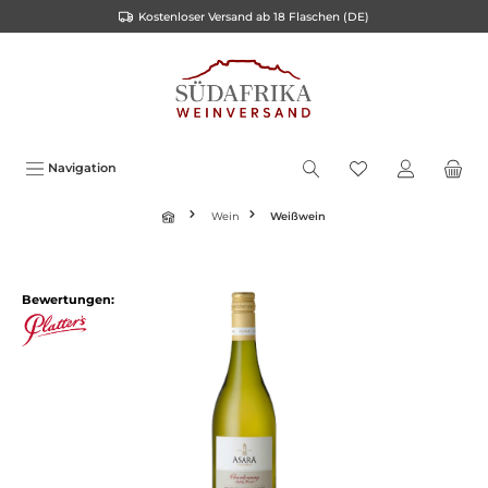
Kostenloser Versand ab 18 Flaschen (DE)
inhalt springen
Navigation
Wein
Weißwein
Bewertungen: