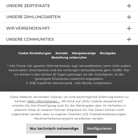
UNSERE ZERTIFIKATE
UNSERE ZAHLUNGSARTEN
WIR VERSENDEN MIT:
UNSERE COMMUNITIES
Cookie Einstellungen
Kontakt
Mängelanzeige
Rückgabe
Bestellung widerrufen
* Alle Preise inkl. gesetzl. Mehrwertsteuer zzgl.
Versandkosten
, wenn nicht anders
beschrieben. Streichpreise sind die vorherigen Verkaufspreise gem. Staffel. War
ein Artikel in den letzten 30 Tagen günstiger als der Streichpreis, ist der
günstigste Einzelpreis zusätzlich angegeben.
© 2026 Südafrika Weinversand - Alle Rechte vorbehalten.
Diese Website verwendet Cookies, um eine bestmögliche Erfahrung bieten zu
können.
Mehr Informationen ...
. Mit Klick auf „[Alle Cookies akzeptieren]“
erteilen Sie Ihre Einwilligung auch für die Weitergabe über Ihr Verhalten in
unserem Shop an unseren Partner Shopware AG. Die Daten können nicht
zugeordnet werden, aber zu eigenen Zwecken (z.B. Produktverbesserungen,
Marktverhaltensanalysen) verarbeitet werden.
Nur technisch notwendige
Konfigurieren