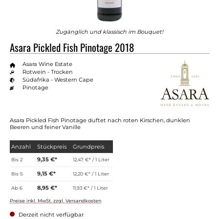
Zugänglich und klassisch im Bouquet!
Asara Pickled Fish Pinotage 2018
Asara Wine Estate
Rotwein - Trocken
Südafrika - Western Cape
Pinotage
Asara Pickled Fish Pinotage duftet nach roten Kirschen, dunklen
Beeren und feiner Vanille
Anzahl
Stückpreis
Grundpreis
9,35 €*
Bis
2
12,47 €* / 1 Liter
9,15 €*
Bis
5
12,20 €* / 1 Liter
8,95 €*
Ab
6
11,93 €* / 1 Liter
Preise inkl. MwSt. zzgl. Versandkosten
Derzeit nicht verfügbar