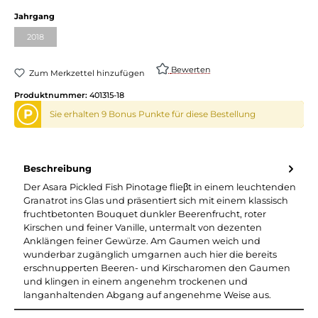
auswählen
Jahrgang
2018
(Diese Option ist zurzeit nicht verfügbar.)
Bewerten
Zum Merkzettel hinzufügen
Produktnummer:
401315-18
P
Sie erhalten 9 Bonus Punkte für diese Bestellung
Beschreibung
Der Asara Pickled Fish Pinotage flieβt in einem leuchtenden
Granatrot ins Glas und präsentiert sich mit einem klassisch
fruchtbetonten Bouquet dunkler Beerenfrucht, roter
Kirschen und feiner Vanille, untermalt von dezenten
Anklängen feiner Gewürze. Am Gaumen weich und
wunderbar zugänglich umgarnen auch hier die bereits
erschnupperten Beeren- und Kirscharomen den Gaumen
und klingen in einem angenehm trockenen und
langanhaltenden Abgang auf angenehme Weise aus.