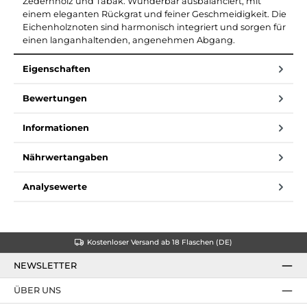
Zedernholz und Tabak. Wunderbar ausbalanciert, mit
einem eleganten Rückgrat und feiner Geschmeidigkeit. Die
Eichenholznoten sind harmonisch integriert und sorgen für
einen langanhaltenden, angenehmen Abgang.
Eigenschaften
Bewertungen
Informationen
Nährwertangaben
Analysewerte
Kostenloser Versand ab 18 Flaschen (DE)
NEWSLETTER
ÜBER UNS