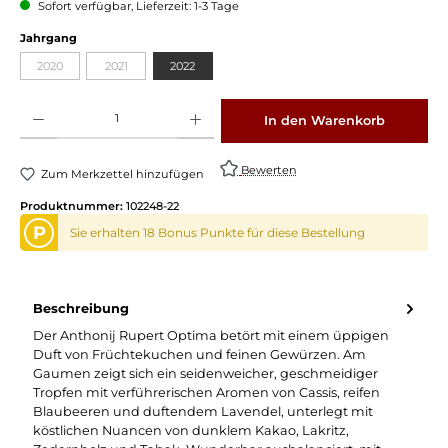
Sofort verfügbar, Lieferzeit: 1-3 Tage
auswählen
Jahrgang
2020
2021
2022
(Diese Option ist zurzeit nicht verfügbar.)
(Diese Option ist zurzeit nicht verfügbar.)
Produkt Anzahl: Gib den gewünschten Wert ein oder benutze die Schaltflächen um die 
In den Warenkorb
Bewerten
Zum Merkzettel hinzufügen
Produktnummer:
102248-22
P
Sie erhalten 18 Bonus Punkte für diese Bestellung
Beschreibung
Der Anthonij Rupert Optima betört mit einem üppigen
Duft von Früchtekuchen und feinen Gewürzen. Am
Gaumen zeigt sich ein seidenweicher, geschmeidiger
Tropfen mit verführerischen Aromen von Cassis, reifen
Blaubeeren und duftendem Lavendel, unterlegt mit
köstlichen Nuancen von dunklem Kakao, Lakritz,