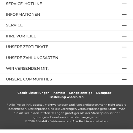
SERVICE-HOTLINE
INFORMATIONEN
SERVICE
IHRE VORTEILE
UNSERE ZERTIFIKATE
UNSERE ZAHLUNGSARTEN
WIR VERSENDEN MIT:
UNSERE COMMUNITIES
Cookie Einstellungen
Kontakt
Mängelanzeige
Rückgabe
Bestellung widerrufen
* Alle Preise inkl. gesetzl. Mehrwertsteuer zzgl.
Versandkosten
, wenn nicht anders
beschrieben. Streichpreise sind die vorherigen Verkaufspreise gem. Staffel. War
ein Artikel in den letzten 30 Tagen günstiger als der Streichpreis, ist der
günstigste Einzelpreis zusätzlich angegeben.
© 2026 Südafrika Weinversand - Alle Rechte vorbehalten.