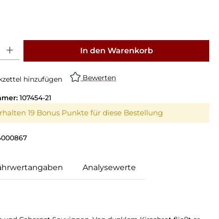
: Gib den gewünschten Wert ein oder benutze die Schaltflächen um die Anz
In den Warenkorb
Bewerten
zettel hinzufügen
mmer:
107454-21
erhalten 19 Bonus Punkte für diese Bestellung
4000867
ährwertangaben
Analysewerte