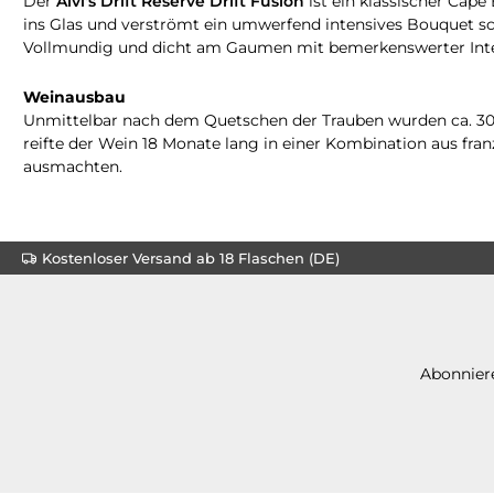
Der
Alvi's Drift Reserve Drift Fusion
ist ein klassischer Cap
ins Glas und verströmt ein umwerfend intensives Bouquet s
Vollmundig und dicht am Gaumen mit bemerkenswerter Integr
Weinausbau
Unmittelbar nach dem Quetschen der Trauben wurden ca. 30%
reifte der Wein 18 Monate lang in einer Kombination aus fran
ausmachten.
Kostenloser Versand ab 18 Flaschen (DE)
Abonniere