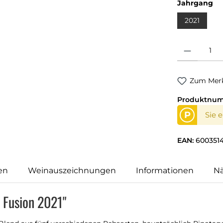
Jahrgang
2021
Produkt Anzahl
Zum Merk
Produktnu
P
Sie 
EAN:
600351
en
Weinauszeichnungen
Informationen
N
t Fusion 2021"