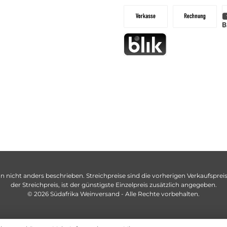
n nicht anders beschrieben. Streichpreise sind die vorherigen Verkaufspreise
der Streichpreis, ist der günstigste Einzelpreis zusätzlich angegeben.
© 2026 Südafrika Weinversand - Alle Rechte vorbehalten.