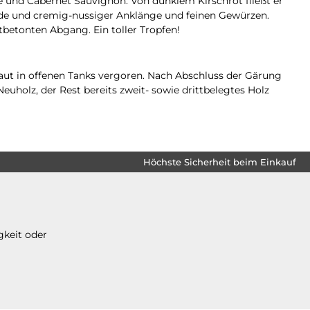
e und Cabernet Sauvignon. Von dunklem Kirschrot fließt er
ade und cremig-nussiger Anklänge und feinen Gewürzen.
betonten Abgang. Ein toller Tropfen!
ut in offenen Tanks vergoren. Nach Abschluss der Gärung
euholz, der Rest bereits zweit- sowie drittbelegtes Holz
Höchste Sicherheit beim Einkauf
gkeit oder