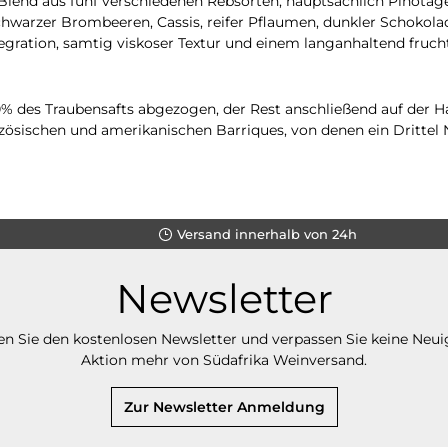
e Blend aus fünf verschiedenen Rebsorten, hauptsächlich Pinotag
chwarzer Brombeeren, Cassis, reifer Pflaumen, dunkler Schokol
ation, samtig viskoser Textur und einem langanhaltend frucht
 des Traubensafts abgezogen, der Rest anschließend auf der Ha
zösischen und amerikanischen Barriques, von denen ein Drittel N
Versand innerhalb von 24h
Newsletter
n Sie den kostenlosen Newsletter und verpassen Sie keine Neui
Aktion mehr von Südafrika Weinversand.
Zur Newsletter Anmeldung