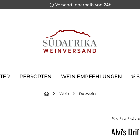
Versand innerhalb von 24h
TER
REBSORTEN
WEIN EMPFEHLUNGEN
% 
Wein
Rotwein
Ein hochdoti
Alvi's Dri