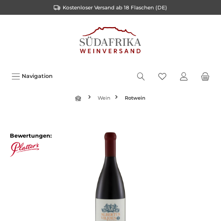
Kostenloser Versand ab 18 Flaschen (DE)
inhalt springen
Navigation
Wein
Rotwein
Bewertungen: