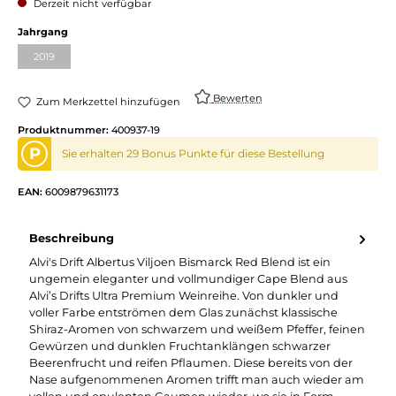
Derzeit nicht verfügbar
Jahrgang
2019
Bewerten
Zum Merkzettel hinzufügen
Produktnummer:
400937-19
P
Sie erhalten 29 Bonus Punkte für diese Bestellung
EAN:
6009879631173
Beschreibung
Alvi's Drift Albertus Viljoen Bismarck Red Blend ist ein
ungemein eleganter und vollmundiger Cape Blend aus
Alvi’s Drifts Ultra Premium Weinreihe. Von dunkler und
voller Farbe entströmen dem Glas zunächst klassische
Shiraz-Aromen von schwarzem und weißem Pfeffer, feinen
Gewürzen und dunklen Fruchtanklängen schwarzer
Beerenfrucht und reifen Pflaumen. Diese bereits von der
Nase aufgenommenen Aromen trifft man auch wieder am