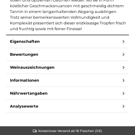
vollen und opulenten Gaumen wieder, wo sie in Form
köstlicher Geschmacksnuancen mit geschmeidig dichtem
Tannin in einem langanhaltenden Abgang ausklingen.
Trotz seiner bemerkenswerten Vollmundigkeit und
Komplexiät präsentiert sich dieser erstklassige Tropfen frisch
und fruchtig sowie mit feiner Finesse!
Eigenschaften
Bewertungen
Weinauszeichnungen
Informationen
Nährwertangaben
Analysewerte
Kostenloser Versand ab 18 Flaschen (DE)