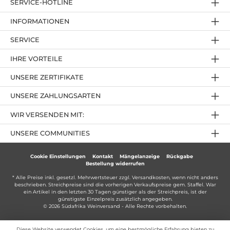
SERVICE-HOTLINE
INFORMATIONEN
SERVICE
IHRE VORTEILE
UNSERE ZERTIFIKATE
UNSERE ZAHLUNGSARTEN
WIR VERSENDEN MIT:
UNSERE COMMUNITIES
Cookie Einstellungen
Kontakt
Mängelanzeige
Rückgabe
Bestellung widerrufen
* Alle Preise inkl. gesetzl. Mehrwertsteuer zzgl.
Versandkosten
, wenn nicht anders
beschrieben. Streichpreise sind die vorherigen Verkaufspreise gem. Staffel. War
ein Artikel in den letzten 30 Tagen günstiger als der Streichpreis, ist der
günstigste Einzelpreis zusätzlich angegeben.
© 2026 Südafrika Weinversand - Alle Rechte vorbehalten.
Diese Website verwendet Cookies, um eine bestmögliche Erfahrung bieten zu