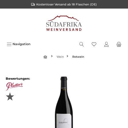
Kostenloser Versand ab 18 Flaschen (DE)
inhalt springen
Navigation
Wein
Rotwein
Bewertungen: